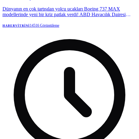
Dünyanın en çok tartışılan yolcu uçakları Boeing 737 MAX
modellerinde yeni bir kriz patlak verdi! ABD Havacılık Dairesi
(FAA), gövdede tespit edilen çatlaklar nedeniyle yüzlerce uçak için
alarm verdi.
14516
Görüntüleme
HABERVITRINI