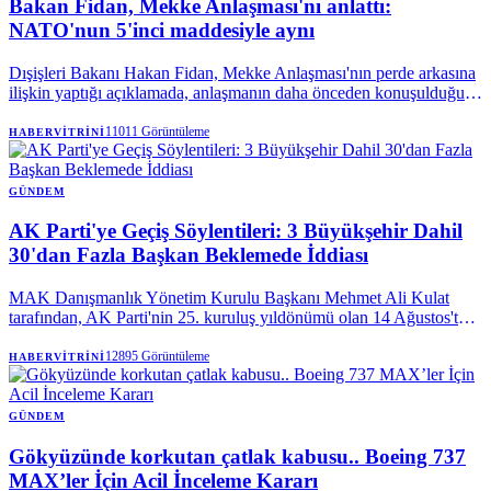
Bakan Fidan, Mekke Anlaşması'nı anlattı:
NATO'nun 5'inci maddesiyle aynı
Dışişleri Bakanı Hakan Fidan, Mekke Anlaşması'nın perde arkasına
ilişkin yaptığı açıklamada, anlaşmanın daha önceden konuşulduğunu
vurguladı. Bakan Fidan, "Savunma anlaşmasına ihtiyaç vardı"
sözlerini kullanarak, Mekke Ortak Savunma Anlaşması'nın teknik
11011
Görüntüleme
HABERVITRINI
olarak, NATO Antlaşması'nın kolektif savunmaya ilişkin 5.
maddesiyle aynı olduğunu söyledi.
GÜNDEM
AK Parti'ye Geçiş Söylentileri: 3 Büyükşehir Dahil
30'dan Fazla Başkan Beklemede İddiası
MAK Danışmanlık Yönetim Kurulu Başkanı Mehmet Ali Kulat
tarafından, AK Parti'nin 25. kuruluş yıldönümü olan 14 Ağustos'ta,
aralarında üç büyükşehir belediye başkanının da bulunduğu 30'dan
fazla yerel yöneticinin partiye katılmak üzere sırada olduğu öne
12895
Görüntüleme
HABERVITRINI
sürüldü. Kulat, bu geçişlerin henüz netlik kazanmadığını da belirtti.
GÜNDEM
Gökyüzünde korkutan çatlak kabusu.. Boeing 737
MAX’ler İçin Acil İnceleme Kararı