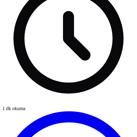
1
dk okuma