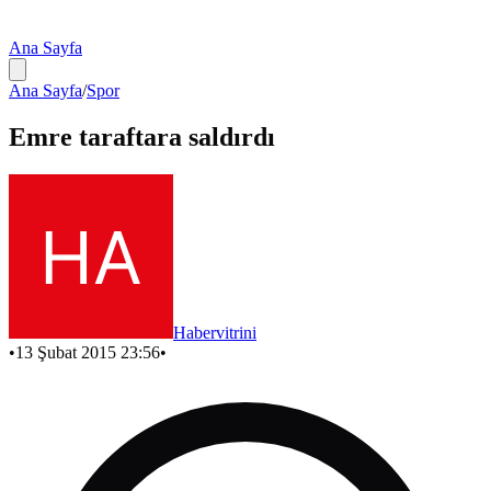
Ana Sayfa
Ana Sayfa
/
Spor
Emre taraftara saldırdı
Habervitrini
•
13 Şubat 2015 23:56
•