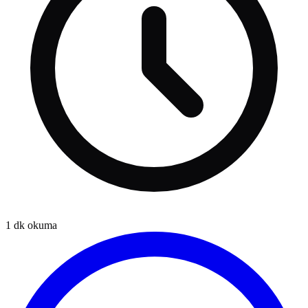
1
dk okuma