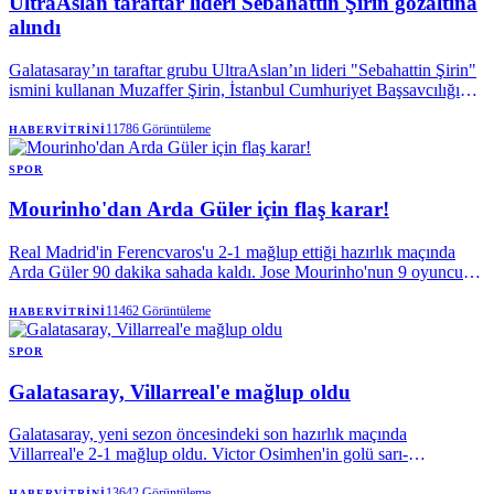
UltraAslan taraftar lideri Sebahattin Şirin gözaltına
alındı
Galatasaray’ın taraftar grubu UltraAslan’ın lideri "Sebahattin Şirin"
ismini kullanan Muzaffer Şirin, İstanbul Cumhuriyet Başsavcılığı
tarafından başlatılan soruşturma kapsamında halkı yanıltıcı bilgiyi
alenen yayma ve uyuşturucu kullanma suçlardan gözaltına alındı.
11786
Görüntüleme
HABERVITRINI
Şirin, dün Adalet Bakanı Akın Gürlek’e seslendiği paylaşımla
gündem olmuştu.
SPOR
Mourinho'dan Arda Güler için flaş karar!
Real Madrid'in Ferencvaros'u 2-1 mağlup ettiği hazırlık maçında
Arda Güler 90 dakika sahada kaldı. Jose Mourinho'nun 9 oyuncu
değişikliğine rağmen milli yıldızı oyundan almaması dikkat
çekerken, yeni transfer Bernardo Silva'dan Arda'ya övgü yağdı.
11462
Görüntüleme
HABERVITRINI
SPOR
Galatasaray, Villarreal'e mağlup oldu
Galatasaray, yeni sezon öncesindeki son hazırlık maçında
Villarreal'e 2-1 mağlup oldu. Victor Osimhen'in golü sarı-
kırmızılılara yetmezken, Okan Buruk'un erken gördüğü kırmızı kart
ve tribünlerden yükselen transfer tepkisi karşılaşmaya damga vurdu.
13642
Görüntüleme
HABERVITRINI