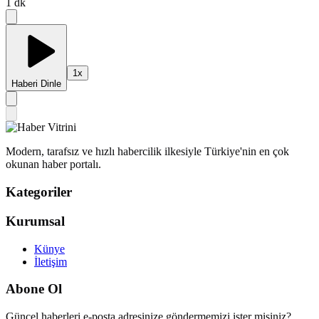
1
dk
1
x
Haberi Dinle
Modern, tarafsız ve hızlı habercilik ilkesiyle Türkiye'nin en çok
okunan haber portalı.
Kategoriler
Kurumsal
Künye
İletişim
Abone Ol
Güncel haberleri e-posta adresinize göndermemizi ister misiniz?