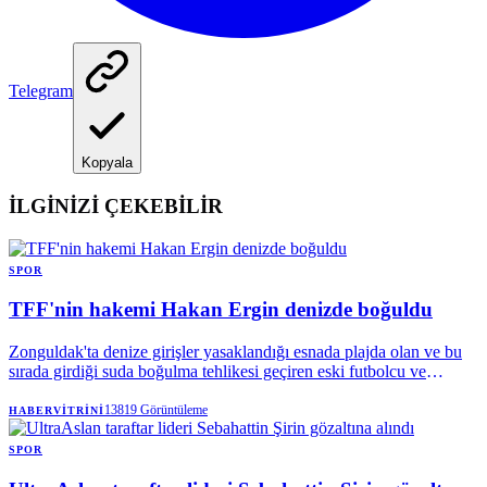
Telegram
Kopyala
İLGİNİZİ ÇEKEBİLİR
SPOR
TFF'nin hakemi Hakan Ergin denizde boğuldu
Zonguldak'ta denize girişler yasaklandığı esnada plajda olan ve bu
sırada girdiği suda boğulma tehlikesi geçiren eski futbolcu ve
klasman hakemi Hakan Ergin (34), hastanede hayatını kaybetti.
13819
Görüntüleme
HABERVITRINI
SPOR