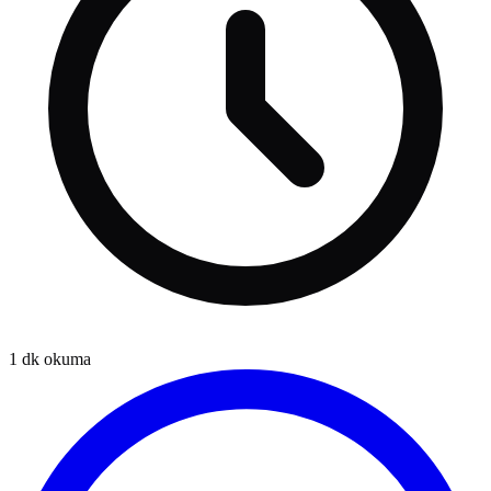
1
dk okuma