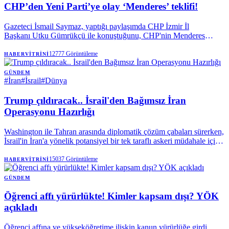
CHP’den Yeni Parti’ye olay ‘Menderes’ teklifi!
Gazeteci İsmail Saymaz, yaptığı paylaşımda CHP İzmir İl
Başkanı Utku Gümrükçü ile konuştuğunu, CHP'nin Menderes
Belediyesi Başkanvekilliği seçiminde aday çıkaracağını söylediğini
duyurdu ve yapılan teklifi açıkladı.
12777
Görüntüleme
HABERVITRINI
GÜNDEM
#
İran
#
İsrail
#
Dünya
Trump çıldıracak.. İsrail'den Bağımsız İran
Operasyonu Hazırlığı
Washington ile Tahran arasında diplomatik çözüm çabaları sürerken,
İsrail'in İran'a yönelik potansiyel bir tek taraflı askeri müdahale için
hazırlık yaptığı iddia ediliyor. Tel Aviv yönetiminin, ABD'nin
doğrudan bir askeri angajmandan çekilmesi senaryosunda dahi
15037
Görüntüleme
HABERVITRINI
bağımsız hareket etme kabiliyetini muhafaza etmeyi amaçladığı ve
Başbakan Binyamin Netanyahu'nun orduya bu yönde talimat
GÜNDEM
verdiği belirtiliyor.
Öğrenci affı yürürlükte! Kimler kapsam dışı? YÖK
açıkladı
Öğrenci affına ve yükseköğretime ilişkin kanun yürürlüğe girdi.