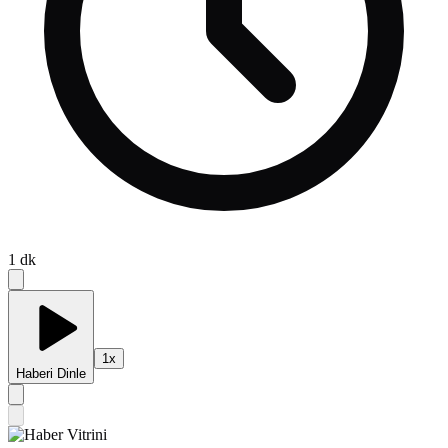
1
dk
1
x
Haberi Dinle