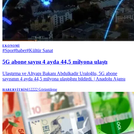
EKONOMI
#
Spor
#
haber
#
Kültür Sanat
5G abone sayısı 4 ayda 44,5 milyona ulaştı
Ulaştırma ve Altyapı Bakanı Abdulkadir Uraloğlu, 5G abone
sayısının 4 ayda 44,5 milyona ulaştığını bildirdi. | Anadolu Ajansı
12222
Görüntüleme
HABERVITRINI