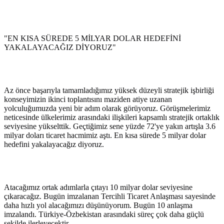
"EN KISA SÜREDE 5 MİLYAR DOLAR HEDEFİNİ
YAKALAYACAĞIZ DİYORUZ"
Az önce başarıyla tamamladığımız yüksek düzeyli stratejik işbirliği
konseyimizin ikinci toplantısını maziden atiye uzanan
yolculuğumuzda yeni bir adım olarak görüyoruz. Görüşmelerimiz
neticesinde ülkelerimiz arasındaki ilişkileri kapsamlı stratejik ortaklık
seviyesine yükselttik. Geçtiğimiz sene yüzde 72'ye yakın artışla 3.6
milyar doları ticaret hacmimiz aştı. En kısa sürede 5 milyar dolar
hedefini yakalayacağız diyoruz.
Atacağımız ortak adımlarla çıtayı 10 milyar dolar seviyesine
çıkaracağız. Bugün imzalanan Tercihli Ticaret Anlaşması sayesinde
daha hızlı yol alacağımızı düşünüyorum. Bugün 10 anlaşma
imzalandı. Türkiye-Özbekistan arasındaki süreç çok daha güçlü
şekilde ilerleyecektir.