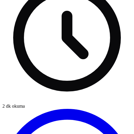
2
dk okuma