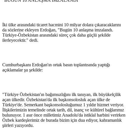
"BUGÜN 10 ANLAŞMA İMZALANDI"
İki ülke arasındaki ticaret hacmini 10 milyar dolara çıkaracaklarını
da sözlerine ekleyen Erdoğan, "Bugün 10 anlaşma imzalandı.
Türkiye-Özbekistan arasındaki süreç çok daha güçlü şekilde
ilerleyecektir." dedi.
Cumhurbaşkanı Erdoğan'ın ortak basın toplantısında yaptığı
açıklamalar şu şekilde:
"Türkiye Özbekistan'ın bağımsızlığını ilk tanıyan, ilk büyükelçilik
açan ülkedir. Özbekistan'da ilk başkonsolosluk açan ülke de
Türkiye'de. Semerkant başkonsolosluğumuz 1 yıldır hizmet veriyor.
İlişkilerimizin temelinde ortak tarih, dil, inanç ve kültürel bağlarımız
bulunuyor. 1 asır önce milletimiz Anadolu'da istiklal harbini verirken
Özbek kardeşlerimiz de burada bizim için dua ediyor, kahramanlık
şiirleri yazıyordu.