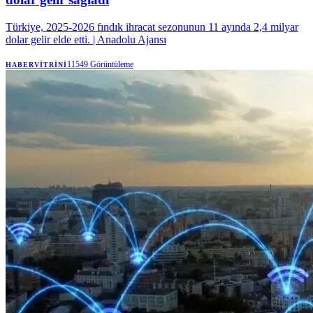
Türkiye, 2025-2026 fındık ihracat sezonunun 11 ayında 2,4 milyar
dolar gelir elde etti. | Anadolu Ajansı
11549
Görüntüleme
HABERVITRINI