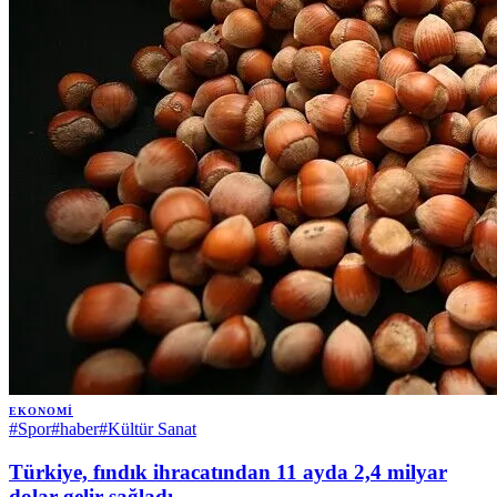
EKONOMI
#
Spor
#
haber
#
Kültür Sanat
Türkiye, fındık ihracatından 11 ayda 2,4 milyar
dolar gelir sağladı