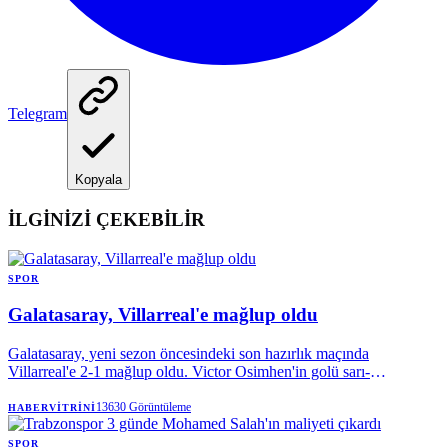
Telegram
Kopyala
İLGİNİZİ ÇEKEBİLİR
SPOR
Galatasaray, Villarreal'e mağlup oldu
Galatasaray, yeni sezon öncesindeki son hazırlık maçında
Villarreal'e 2-1 mağlup oldu. Victor Osimhen'in golü sarı-
kırmızılılara yetmezken, Okan Buruk'un erken gördüğü kırmızı kart
ve tribünlerden yükselen transfer tepkisi karşılaşmaya damga vurdu.
13630
Görüntüleme
HABERVITRINI
SPOR