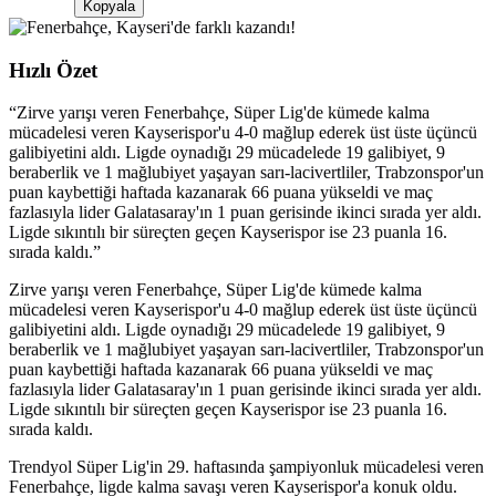
Kopyala
Hızlı Özet
“
Zirve yarışı veren Fenerbahçe, Süper Lig'de kümede kalma
mücadelesi veren Kayserispor'u 4-0 mağlup ederek üst üste üçüncü
galibiyetini aldı. Ligde oynadığı 29 mücadelede 19 galibiyet, 9
beraberlik ve 1 mağlubiyet yaşayan sarı-lacivertliler, Trabzonspor'un
puan kaybettiği haftada kazanarak 66 puana yükseldi ve maç
fazlasıyla lider Galatasaray'ın 1 puan gerisinde ikinci sırada yer aldı.
Ligde sıkıntılı bir süreçten geçen Kayserispor ise 23 puanla 16.
sırada kaldı.
”
Zirve yarışı veren Fenerbahçe, Süper Lig'de kümede kalma
mücadelesi veren Kayserispor'u 4-0 mağlup ederek üst üste üçüncü
galibiyetini aldı. Ligde oynadığı 29 mücadelede 19 galibiyet, 9
beraberlik ve 1 mağlubiyet yaşayan sarı-lacivertliler, Trabzonspor'un
puan kaybettiği haftada kazanarak 66 puana yükseldi ve maç
fazlasıyla lider Galatasaray'ın 1 puan gerisinde ikinci sırada yer aldı.
Ligde sıkıntılı bir süreçten geçen Kayserispor ise 23 puanla 16.
sırada kaldı.
Trendyol Süper Lig'in 29. haftasında şampiyonluk mücadelesi veren
Fenerbahçe, ligde kalma savaşı veren Kayserispor'a konuk oldu.