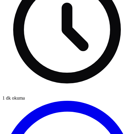
1
dk okuma