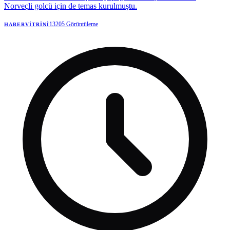
Norveçli golcü için de temas kurulmuştu.
13205
Görüntüleme
HABERVITRINI