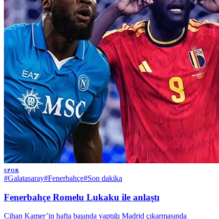
SPOR
#
Galatasaray
#
Fenerbahçe
#
Son dakika
Fenerbahçe Romelu Lukaku ile anlaştı
Cihan Kamer’in hafta başında yaptığı Madrid çıkarmasında