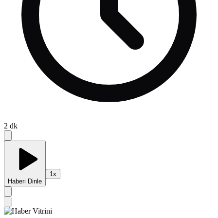
2
dk
1
x
Haberi Dinle