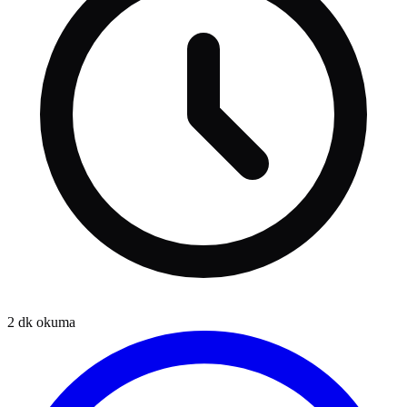
2
dk okuma