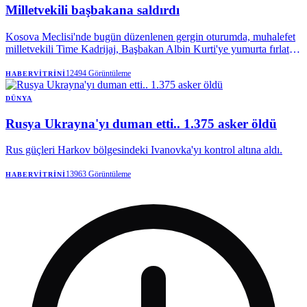
Milletvekili başbakana saldırdı
Kosova Meclisi'nde bugün düzenlenen gergin oturumda, muhalefet
milletvekili Time Kadrijaj, Başbakan Albin Kurti'ye yumurta fırlattı.
Siyasi krizin derinleştiği ülkede yaşanan bu olay sonrası oturuma ara
verildi.
12494
Görüntüleme
HABERVITRINI
DÜNYA
Rusya Ukrayna'yı duman etti.. 1.375 asker öldü
Rus güçleri Harkov bölgesindeki Ivanovka'yı kontrol altına aldı.
13963
Görüntüleme
HABERVITRINI