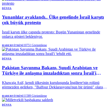
DÜNYA
Yunanlılar ayaklandı.. Ülke genelinde İsrail karşıtı
çok büyük protesto
İsrail karşıtı ülke çapında protesto: Bugün Yunanistan genelinde
onlarca gösteri bekleniyor.
10751
Görüntüleme
HABERVITRINI
DÜNYA
Pakistan Savunma Bakanı, Suudi Arabistan ve
Türkiye ile anlaşma imzaladıktan sonra İsrail'i
'tehdit etti.
Khawaja Asif, kendi ülkesinin kuruluşunda İngiltere'nin rolünü
görmezden gelirken, "Balfour Deklarasyonu'nun bir ürünü" olarak
nitelendirdiği Yahudi devletine karşı Müslümanları "birleşik bir
askeri cephe" kurmaya çağırıyor.
11589
Görüntüleme
HABERVITRINI
DÜNYA