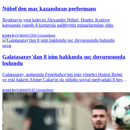
Nübel'den maç kazandıran performans
Beşiktaş'ın yeni kalecisi Alexander Nübel, Hradec Kralove
karşısında yaptığı 8 kurtarışla galibiyetin mimarlarından oldu.
13264
Görüntüleme
HABERVITRINI
SPOR
Galatasaray'dan 8 isim hakkında suç duyurusunda
bulundu
Galatasaray, aralarında Fenerbahçe'nin eski yönetici Hulusi Belgü
ve eski hakem Ahmet Çakar'ın da olduğu sosyal medyadaki 8 hesap
hakkında suç duyurusunda bulundu. Sarı-kırmızılı kulüp, hukuki
haklarını kullanmaya devam edeceğini açıkladı.
9143
Görüntüleme
HABERVITRINI