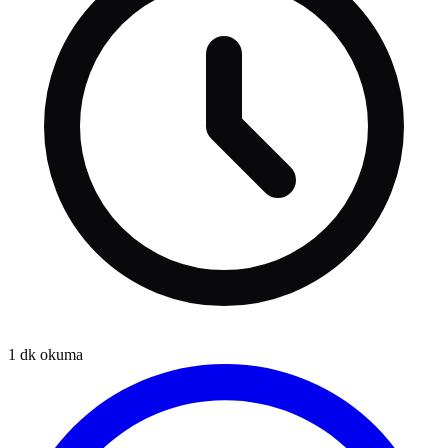
1
dk okuma