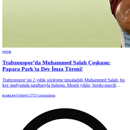
SPOR
Trabzonspor’da Muhammed Salah Çoşkusu:
Papara Park'ta Dev İmza Töreni!
Trabzonspor’un 2 yıllık sözleşme imzaladığı Muhammed Salah, bu
kez stadyumda taraftarıyla buluştu. Mısırlı yıldız, bordo-mavili
taraftarlara kupalar kazanmak için geldiğini söyledi.
13735
Görüntüleme
HABERVITRINI