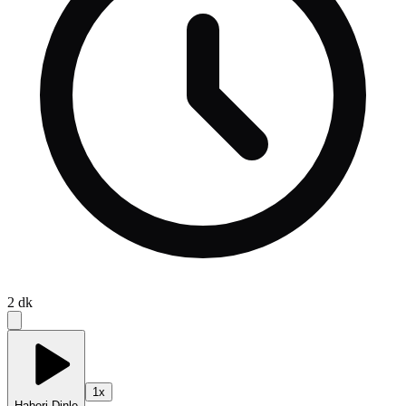
2
dk
1
x
Haberi Dinle