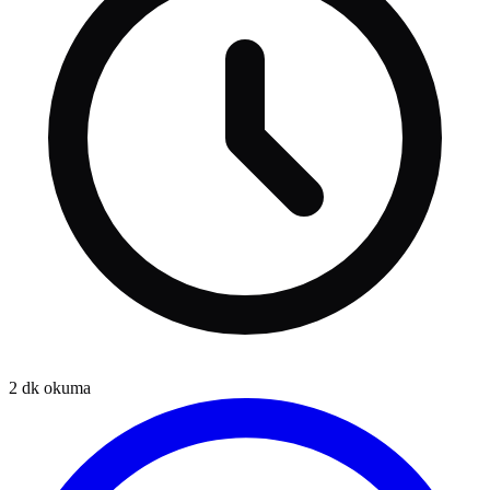
2
dk okuma