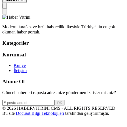
Modern, tarafsız ve hızlı habercilik ilkesiyle Türkiye'nin en çok
okunan haber portalı.
Kategoriler
Kurumsal
Künye
İletişim
Abone Ol
Güncel haberleri e-posta adresinize göndermemizi ister misiniz?
OK
©
2026
HABERVİTRİNİ CMS - ALL RIGHTS RESERVED
Bu site
Docuart Bilgi Teknolojileri
tarafından geliştirilmiştir.