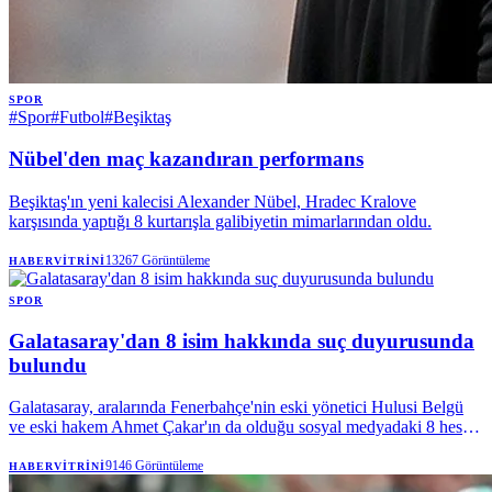
SPOR
#
Spor
#
Futbol
#
Beşiktaş
Nübel'den maç kazandıran performans
Beşiktaş'ın yeni kalecisi Alexander Nübel, Hradec Kralove
karşısında yaptığı 8 kurtarışla galibiyetin mimarlarından oldu.
13267
Görüntüleme
HABERVITRINI
SPOR
Galatasaray'dan 8 isim hakkında suç duyurusunda
bulundu
Galatasaray, aralarında Fenerbahçe'nin eski yönetici Hulusi Belgü
ve eski hakem Ahmet Çakar'ın da olduğu sosyal medyadaki 8 hesap
hakkında suç duyurusunda bulundu. Sarı-kırmızılı kulüp, hukuki
haklarını kullanmaya devam edeceğini açıkladı.
9146
Görüntüleme
HABERVITRINI