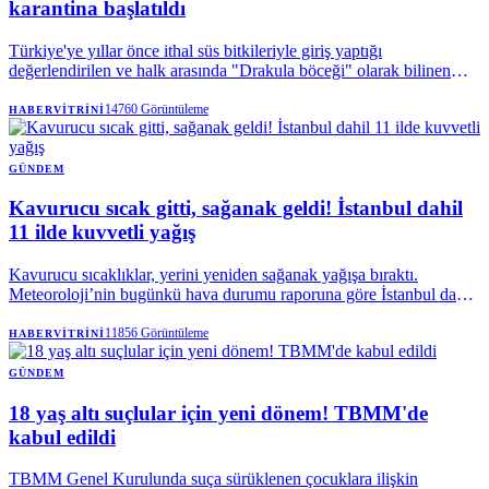
karantina başlatıldı
Türkiye'ye yıllar önce ithal süs bitkileriyle giriş yaptığı
değerlendirilen ve halk arasında "Drakula böceği" olarak bilinen
Turunçgil Teke Böceği, Karadeniz'in en önemli geçim
kaynaklarından fındığı tehdit etmeyi sürdürüyor. Trabzon'da
14760
Görüntüleme
HABERVITRINI
başlayan mücadele devam ederken, böceğin son olarak Rize'de
görülmesi üzerine bölgede karantina tedbirleri uygulamaya alındı.
GÜNDEM
Kavurucu sıcak gitti, sağanak geldi! İstanbul dahil
11 ilde kuvvetli yağış
Kavurucu sıcaklıklar, yerini yeniden sağanak yağışa bıraktı.
Meteoroloji’nin bugünkü hava durumu raporuna göre İstanbul dahil
11 ilde gök gürültülü sağanak yağış etkili olacak. Yağışlar hangi
illerde kuvvetli olacak? Kaç gün sürecek? İşte son uyarılar…
11856
Görüntüleme
HABERVITRINI
GÜNDEM
18 yaş altı suçlular için yeni dönem! TBMM'de
kabul edildi
TBMM Genel Kurulunda suça sürüklenen çocuklara ilişkin