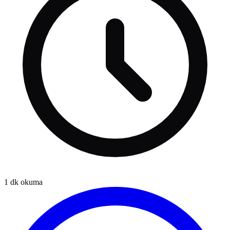
1
dk okuma