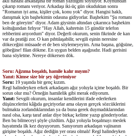
akıl hastası arkadaşına bir roman yazdığını söylüyor. Koynundan
çıkarıp romanı veriyor. Arkadaşı iki-üç gün okuduktan sonra
"Romanın iyi ama, kişiler çok, konu yok" diyor. Hangisi haklı,
danışmak için başhekimin odasına gidiyorlar. Başhekim "Şu romanı
ben de göreyim" diyor. Adam giysinin altından çıkarınca başhekim
koltuğundan fırlıyor "Hay Allah, kahretsin 15 gündür telefon
rehberimi arıyordum" diyor. Değerli okurum, senin fikrinde de kan
var da pratiği zor. O kan pıhtılaşabilir, sevgili eşinin neresine
dökeceğini müsaade et de ben söylemeyeyim. Ama başına, göğsüne,
göbeğine! filan dökme. En uygun belden aşağısıdır. Hadi gerisini
bana söyletme. Nereye dökersen dök.
Soru: Ağzıma boşaldı, hamile kalır mıyım?
Yanıt: Kimse size bir şey öğretmiyor
Soru:
19 yaşında bir genç kızım.
Regl halindeyken erkek arkadaşım ağız yoluyla içime boşaldı. Bir
sorun olur mu? Örneğin hamilelik gibi merak ediyorum.
Yanıt:
Sevgili okurum, insanlar kendilerini ifade ederlerken
düşüncelerini kâğıda geçiriyorlar ama olayın gerçek sözcüklerini
bulmakta zorlandıklarından ya da buna gerek duymadıklarından
nasıl olsa, karşı taraf anlar diye birkaç kelime yazıp gönderiyorlar.
Ben bu bilmeceyi şöyle çözdüm. Ağız yoluyla boşalmayı meslek
hayatımda ilk kez duyuyorum. Sanıyorum arkadaşın vajinanın
girişine boşaldı. Ağız dediğin yer orası olmalı! Regl halindeyken