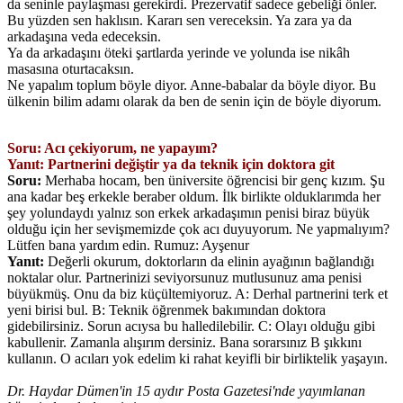
da seninle paylaşması gerekirdi. Prezervatif sadece gebeliği önler.
Bu yüzden sen haklısın. Kararı sen vereceksin. Ya zara ya da
arkadaşına veda edeceksin.
Ya da arkadaşını öteki şartlarda yerinde ve yolunda ise nikâh
masasına oturtacaksın.
Ne yapalım toplum böyle diyor. Anne-babalar da böyle diyor. Bu
ülkenin bilim adamı olarak da ben de senin için de böyle diyorum.
Soru: Acı çekiyorum, ne yapayım?
Yanıt: Partnerini değiştir ya da teknik için doktora git
Soru:
Merhaba hocam, ben üniversite öğrencisi bir genç kızım. Şu
ana kadar beş erkekle beraber oldum. İlk birlikte olduklarımda her
şey yolundaydı yalnız son erkek arkadaşımın penisi biraz büyük
olduğu için her sevişmemizde çok acı duyuyorum. Ne yapmalıyım?
Lütfen bana yardım edin. Rumuz: Ayşenur
Yanıt:
Değerli okurum, doktorların da elinin ayağının bağlandığı
noktalar olur. Partnerinizi seviyorsunuz mutlusunuz ama penisi
büyükmüş. Onu da biz küçültemiyoruz. A: Derhal partnerini terk et
yeni birisi bul. B: Teknik öğrenmek bakımından doktora
gidebilirsiniz. Sorun acıysa bu halledilebilir. C: Olayı olduğu gibi
kabullenir. Zamanla alışırım dersiniz. Bana sorarsınız B şıkkını
kullanın. O acıları yok edelim ki rahat keyifli bir birliktelik yaşayın.
Dr. Haydar Dümen'in 15 aydır Posta Gazetesi'nde yayımlanan