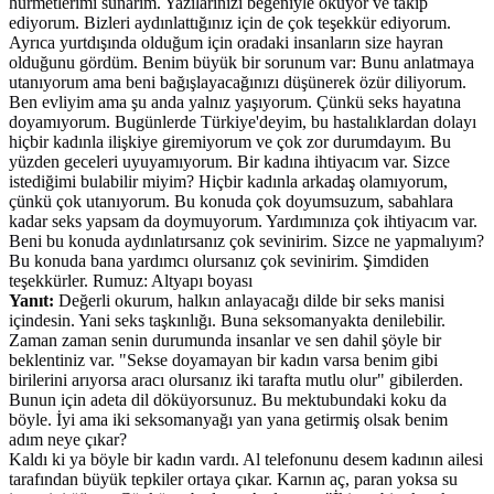
hürmetlerimi sunarım. Yazılarınızı beğeniyle okuyor ve takip
ediyorum. Bizleri aydınlattığınız için de çok teşekkür ediyorum.
Ayrıca yurtdışında olduğum için oradaki insanların size hayran
olduğunu gördüm. Benim büyük bir sorunum var: Bunu anlatmaya
utanıyorum ama beni bağışlayacağınızı düşünerek özür diliyorum.
Ben evliyim ama şu anda yalnız yaşıyorum. Çünkü seks hayatına
doyamıyorum. Bugünlerde Türkiye'deyim, bu hastalıklardan dolayı
hiçbir kadınla ilişkiye giremiyorum ve çok zor durumdayım. Bu
yüzden geceleri uyuyamıyorum. Bir kadına ihtiyacım var. Sizce
istediğimi bulabilir miyim? Hiçbir kadınla arkadaş olamıyorum,
çünkü çok utanıyorum. Bu konuda çok doyumsuzum, sabahlara
kadar seks yapsam da doymuyorum. Yardımınıza çok ihtiyacım var.
Beni bu konuda aydınlatırsanız çok sevinirim. Sizce ne yapmalıyım?
Bu konuda bana yardımcı olursanız çok sevinirim. Şimdiden
teşekkürler. Rumuz: Altyapı boyası
Yanıt:
Değerli okurum, halkın anlayacağı dilde bir seks manisi
içindesin. Yani seks taşkınlığı. Buna seksomanyakta denilebilir.
Zaman zaman senin durumunda insanlar ve sen dahil şöyle bir
beklentiniz var. "Sekse doyamayan bir kadın varsa benim gibi
birilerini arıyorsa aracı olursanız iki tarafta mutlu olur" gibilerden.
Bunun için adeta dil döküyorsunuz. Bu mektubundaki koku da
böyle. İyi ama iki seksomanyağı yan yana getirmiş olsak benim
adım neye çıkar?
Kaldı ki ya böyle bir kadın vardı. Al telefonunu desem kadının ailesi
tarafından büyük tepkiler ortaya çıkar. Karnın aç, paran yoksa su