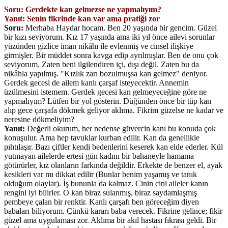
Soru: Gerdekte kan gelmezse ne yapmalıyım?
Yanıt: Senin fikrinde kan var ama pratiği zor
Soru:
Merhaba Haydar hocam. Ben 20 yaşında bir gencim. Güzel
bir kızı seviyorum. Kız 17 yaşında ama iki yıl önce ailevi sorunlar
yüzünden gizlice iman nikâhı ile evlenmiş ve cinsel ilişkiye
girmişler. Bir müddet sonra kavga edip ayrılmışlar. Ben de onu çok
seviyorum. Zaten beni ilgilendiren içi, dışı değil. Zaten bu da
nikâhla yapılmış. "Kızlık zarı bozulmuşsa kan gelmez" deniyor.
Gerdek gecesi de ailem kanlı çarşaf isteyecektir. Annemin
üzülmesini istemem. Gerdek gecesi kan gelmeyeceğine göre ne
yapmalıyım? Lütfen bir yol gösterin. Düğünden önce bir tüp kan
alıp gece çarşafa dökmek geliyor aklıma. Fikrim güzelse ne kadar ve
neresine dökmeliyim?
Yanıt:
Değerli okurum, her nedense güvercin kanı bu konuda çok
konuşulur. Ama hep tavuklar kurban edilir. Kan da genellikle
pıhtılaşır. Bazı çiftler kendi bedenlerini keserek kan elde ederler. Kül
yutmayan ailelerde ertesi gün kadını bir bahaneyle hamama
götürürler, kız olanların farkında değildir. Erkekte de benzer el, ayak
kesikleri var mı dikkat edilir (Bunlar benim yaşamış ve tanık
olduğum olaylar). İş bununla da kalmaz. Cinin cini aileler kanın
rengini iyi bilirler. O kan biraz sulanmış, biraz saydamlaşmış
pembeye çalan bir renktir. Kanlı çarşafı ben göreceğim diyen
babaları biliyorum. Çünkü kararı baba verecek. Fikrine gelince; fikir
güzel ama uygulaması zor. Aklıma bir akıl hastası fıkrası geldi. Bir