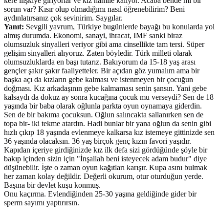
kere ilişkiye giriyorlar ve kız hamile kalıyor. Acaba bende mi bir
sorun var? Kısır olup olmadığımı nasıl öğrenebilirim? Beni
aydınlatırsanız çok sevinirim. Saygılar.
Yanıt:
Sevgili yavrum, Türkiye bugünlerde bayağı bu konularda yol
almış durumda. Ekonomi, sanayi, ihracat, IMF sanki biraz
olumsuzluk sinyalleri veriyor gibi ama cinsellikte tam tersi. Süper
gelişim sinyalleri alıyoruz. Zaten böyledir. Türk milleti olarak
olumsuzluklarda en başı tutarız. Bakıyorum da 15-18 yaş arası
gençler şakır şakır faaliyetteler. Bir açıdan göz yumalım ama bir
başka açı da kızların gebe kalması ve istenmeyen bir çocuğun
doğması. Kız arkadaşının gebe kalmaması senin şansın. Yani gebe
kalsaydı da dokuz ay sonra kucağına çocuk mu verseydi? Sen de 18
yaşında bir baba olarak oğlunla parkta oyun oynamaya giderdin.
Sen de bir bakıma çocuksun. Oğlun salıncakta sallanırken sen de
topa bir- iki tekme atardın. Hadi bunlar bir yana oğlun da senin gibi
hızlı çıkıp 18 yaşında evlenmeye kalkarsa kız istemeye gittinizde sen
36 yaşında olacaksın. 36 yaş birçok genç kızın favori yaşıdır.
Kapıdan içeriye girdiğinizde kız ilk defa sizi gördüğünde şöyle bir
bakıp içinden sizin için "İnşallah beni isteyecek adam budur" diye
düşünebilir. İşte o zaman oyun kağıtları karışır. Kupa asını bulmak
her zaman kolay değildir. Değerli okurum, otur oturduğun yerde.
Başına bir devlet kuşu konmuş.
Onu kaçırma. Evlendiğinden 25-30 yaşına geldiğinde gider bir
sperm sayımı yaptırırsın.