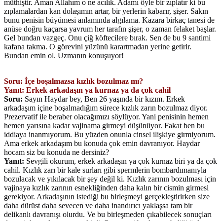
müthiştir. Aman Allahım o ne acılık. Adamı öyle bir zıplatır ki bu
zıplamalardan kan dolaşımın artar, bir yerlerin kabarır, şişer. Sakın
bunu penisin büyümesi anlamında algılama. Kazara birkaç tanesi de
anüse doğru kaçarsa yavrum her tarafın şişer, o zaman felaket başlar.
Gel bundan vazgeç. Onu çiğ köftecilere bırak. Sen de bu 9 santimi
kafana takma. O görevini yüzünü karartmadan yerine getirir.
Bundan emin ol. Uzmanın konuşuyor!
Soru: İçe boşalmazsa kızlık bozulmaz mı?
Yanıt: Erkek arkadaşın ya kurnaz ya da çok cahil
Soru:
Sayın Haydar bey, Ben 26 yaşında bir kızım. Erkek
arkadaşım içine boşalmadığım sürece kızlık zarın bozulmaz diyor.
Prezervatif ile beraber olacağımızı söylüyor. Yani penisinin hemen
hemen yarısına kadar vajinama girmeyi düşünüyor. Fakat ben bu
iddiaya inanmıyorum. Bu yüzden onunla cinsel ilişkiye girmiyorum.
Ama erkek arkadaşım bu konuda çok emin davranıyor. Haydar
hocam siz bu konuda ne dersiniz?
Yanıt:
Sevgili okurum, erkek arkadaşın ya çok kurnaz biri ya da çok
cahil. Kızlık zarı bir kale surları gibi spermlerin bombardımanıyla
bozulacak ve yıkılacak bir şey değil ki. Kızlık zarının bozulması için
vajinaya kızlık zarının esnekliğinden daha kalın bir cismin girmesi
gerekiyor. Arkadaşının istediği bu birleşmeyi gerçekleştirirken size
daha dürüst daha sevecen ve daha inandırıcı yaklaşsa tam bir
delikanlı davranışı olurdu. Ve bu birleşmeden çıkabilecek sonuçları