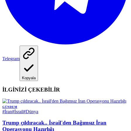
Telegram
Kopyala
İLGİNİZİ ÇEKEBİLİR
GÜNDEM
#
İran
#
İsrail
#
Dünya
Trump çıldıracak.. İsrail'den Bağımsız İran
Operasyonu Hazırlığı