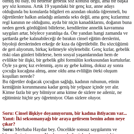
olmuş bu olay, bu nedenle gebelik söz konusu değil, ama bir başka
şey söz konusu. Artık 19 yaşındaki bir genç kız, anne adayı
olduğunda bu konularda bilgileri en azından okulda öğrenmeli, bu
öğretilenler halkın anladığı anlamda seks değil, ama genç kızlarımız
regl kanının ne olduğunu, ayda bir niçin kanadıklarını, doğanın buna
neden gerek gördüğünü bilirlerse, kendilerine annelik kavramına
saygıları artar, böylece yaratılışa da. Öte yandan hangi zamanda ve
şartlarda gebe kalınabileceği de bırakın cinsel eğitim derslerini,
biyoloji derslerinden erkeğe de kıza da öğretilebilir. Bu sözcüğümü
de geri alıyorum, birkaç kelimeyle söylenebilir. Genç kızlar, gebelik
riski olan günleri bilirlerse, hem sosyal yaşamlarından hem de
evlilikte bir ilişki, bir gebelik gibi formülün korkusundan kurtulurlar.
Öyle ya genç kız evlenmiş, aynı ay gebe kalmış, dokuz ay sonra
çocuğu kucağına almış, anne oldu ama evliliğin öteki oluşum
koşulları nerede?
Bu öğretiler doğacak çocuğun sağlığı, kadının ruhunun, etinin
kemiğinin korunmasına kadar geniş bir yelpaze içinde yer alır.
Kimse fazla bir şey bilmiyor ama kimse de sizlere ne aileniz, ne
eğitiminiz hiçbir şey öğretmiyor. Olan sizlere oluyor.
Soru: Cinsel ilişkiye doyamıyorum, bir kadına ihtiyacım var...
Yanıt: İki seksomanyağı bir araya getirsem benim adım neye
çıkar?
Soru:
Merhaba Haydar bey. Öncelikle sonsuz saygılarımı ve