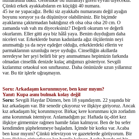
numarasına baktı. Genellikle bu numarayı gören eyvah diyecektir.
Çünkü erkek ayakkabıların en küçüğü 40 numara.
45 ise ne yapacağız. Belki siz ayakkabı numarasını değil ayağın
boyunu soruyor ya da düşünüyor olabilirsiniz. Bir biçimde
ayaklarına çaktırmadan baktığınız eh olsa olsa olsa 20 cm. O
zamanda vah vah mı diyeceksiniz? Değerli okurum ve değerli
okurlarım. Eller gitti aya biz hâlâ yaya. Benim duyduğum daha
niceleri var. Erkeklerde burun kadınlarda ağız ölçülerinin neyi
anımsattığı ya da neye eşdeğer olduğu, erkeklerdeki ellerin ve
parmaklarının uzunluğu neye uyduğu. Cinselliğin akıllarda
neredeyse her şeyi belirli bir şey anımsatması hepimizin farkında
olmadan cinsellik denizde kulaç attığımızı gösteriyor. Sevgili
kızlarımız ortaokul son sınıftasınız. Daha önünüzde uzun yıllarınız
var. Bu tür işlerle uğraşmayın.
Soru: Arkadaşım korunmuyor, ben kısır mıyım?
Yanıt: Kupa asını bulmak kolay değil
Soru:
Sevgili Haydar Dümen, ben 18 yaşındayım. 22 yaşında bir
kız arkadaşım var. Bir senedir çıkıyoruz ve ilişkiye giriyoruz. Ancak
kız arkadaşım hiç korunmuyor. Birkaç kere korunması için zorladım
ama korunmak istemiyor. Anlamadığım şu: Haftada üç-dört kez
ilişkiye girmemize rağmen hamile falan kalmıyor. Ben de bu sefer
kendimden şüphelenmeye başladım. İçimde bir korku var. Acaba
ben kısır mıyım? Çünkü televizyon ve gazetelerde görüyorum. Bir