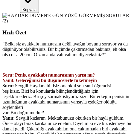
Kopyala
Hızlı Özet
“
Belki siz ayakkabı numarasını değil ayağın boyunu soruyor ya da
düşünüyor olabilirsiniz. Bir biçimde çaktırmadan baktınız, eh olsa
olsa olsa 20 cm. O zamanda vah vah mı diyeceksiniz?
”
Soru: Penis, ayakkabı numarasının yarısı mı?
Yanıt: Geleceğinizi bu düşüncelerle tüketmeyin
Soru:
Sevgili Haydar abi. Biz ortaokul son sınıf öğrencisi
beş kızız. Bizi bu konularda bilinçlendirdiğiniz için
teşekkür ederiz. Bir şey sormak istiyoruz size. Bir erkeğin penisinin
uzunluğunun ayakkabı numarasının yarısıyla eşdeğer olduğu
söylentileri
var. Bu doğru mudur?
Yanıt:
Sevgili kızlarım. Mektubunuzu okurken bir hayli güldüm.
Önce olayı biraz karikatürize edelim. Diyelim ki eve kız istemeye bir
damat geldi. Çıkardığı ayakkabıları ona çaktırmadan biri ayakkabı