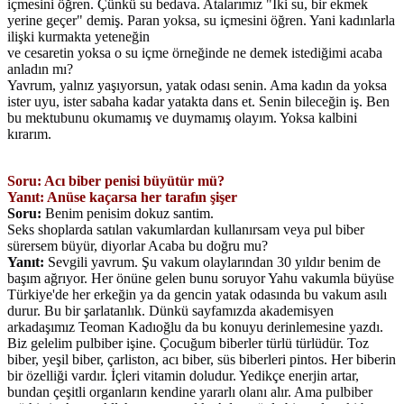
içmesini öğren. Çünkü su bedava. Atalarımız "İki su, bir ekmek
yerine geçer" demiş. Paran yoksa, su içmesini öğren. Yani kadınlarla
ilişki kurmakta yeteneğin
ve cesaretin yoksa o su içme örneğinde ne demek istediğimi acaba
anladın mı?
Yavrum, yalnız yaşıyorsun, yatak odası senin. Ama kadın da yoksa
ister uyu, ister sabaha kadar yatakta dans et. Senin bileceğin iş. Ben
bu mektubunu okumamış ve duymamış olayım. Yoksa kalbini
kırarım.
Soru: Acı biber penisi büyütür mü?
Yanıt: Anüse kaçarsa her tarafın şişer
Soru:
Benim penisim dokuz santim.
Seks shoplarda satılan vakumlardan kullanırsam veya pul biber
sürersem büyür, diyorlar Acaba bu doğru mu?
Yanıt:
Sevgili yavrum. Şu vakum olaylarından 30 yıldır benim de
başım ağrıyor. Her önüne gelen bunu soruyor Yahu vakumla büyüse
Türkiye'de her erkeğin ya da gencin yatak odasında bu vakum asılı
durur. Bu bir şarlatanlık. Dünkü sayfamızda akademisyen
arkadaşımız Teoman Kadıoğlu da bu konuyu derinlemesine yazdı.
Biz gelelim pulbiber işine. Çocuğum biberler türlü türlüdür. Toz
biber, yeşil biber, çarliston, acı biber, süs biberleri pintos. Her biberin
bir özelliği vardır. İçleri vitamin doludur. Yedikçe enerjin artar,
bundan çeşitli organların kendine yararlı olanı alır. Ama pulbiber