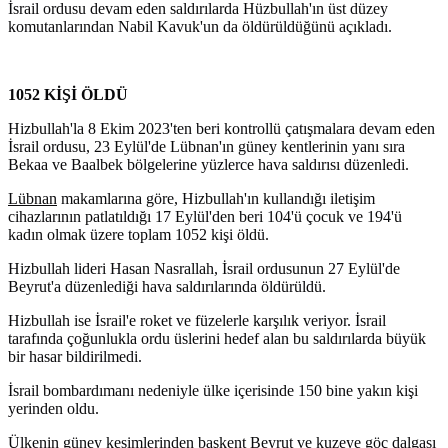
İsrail ordusu devam eden saldırılarda Hüzbullah'ın üst düzey
komutanlarından Nabil Kavuk'un da öldürüldüğünü açıkladı.
1052 KİŞİ ÖLDÜ
Hizbullah'la 8 Ekim 2023'ten beri kontrollü çatışmalara devam eden
İsrail ordusu, 23 Eylül'de Lübnan'ın güney kentlerinin yanı sıra
Bekaa ve Baalbek bölgelerine yüzlerce hava saldırısı düzenledi.
Lübnan
makamlarına göre, Hizbullah'ın kullandığı iletişim
cihazlarının patlatıldığı 17 Eylül'den beri 104'ü çocuk ve 194'ü
kadın olmak üzere toplam 1052 kişi öldü.
Hizbullah lideri Hasan Nasrallah, İsrail ordusunun 27 Eylül'de
Beyrut'a düzenlediği hava saldırılarında öldürüldü.
Hizbullah ise İsrail'e roket ve füzelerle karşılık veriyor. İsrail
tarafında çoğunlukla ordu üslerini hedef alan bu saldırılarda büyük
bir hasar bildirilmedi.
İsrail bombardımanı nedeniyle ülke içerisinde 150 bine yakın kişi
yerinden oldu.
Ülkenin güney kesimlerinden başkent Beyrut ve kuzeye göç dalgası