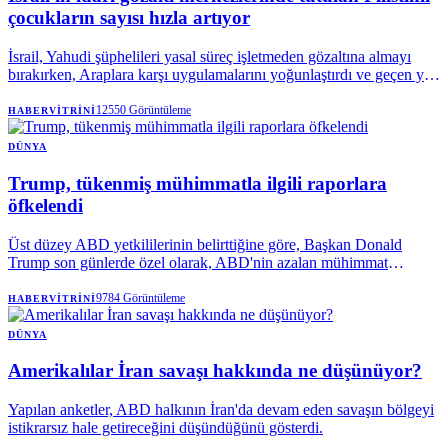
çocukların sayısı hızla artıyor
İsrail, Yahudi şüphelileri yasal süreç işletmeden gözaltına almayı
bırakırken, Araplara karşı uygulamalarını yoğunlaştırdı ve geçen yıl
gözaltına alınan Filistinli çocukların sayısını 103'ten 191'e çıkardı.
12550
Görüntüleme
HABERVITRINI
DÜNYA
Trump, tükenmiş mühimmatla ilgili raporlara
öfkelendi
Üst düzey ABD yetkililerinin belirttiğine göre, Başkan Donald
Trump son günlerde özel olarak, ABD'nin azalan mühimmat
stokuna ilişkin açıklamaların , kritik bir dönemde ABD'yi zayıf
gösterdiğinden şikayet etti; Trump, İran'ı bir anlaşmaya varmaya
9784
Görüntüleme
HABERVITRINI
motive etmek için tekrar tekrar ek askeri müdahale tehdidinde
bulunuyor.
DÜNYA
Amerikalılar İran savaşı hakkında ne düşünüyor?
Yapılan anketler, ABD halkının İran'da devam eden savaşın bölgeyi
istikrarsız hale getireceğini düşündüğünü gösterdi.