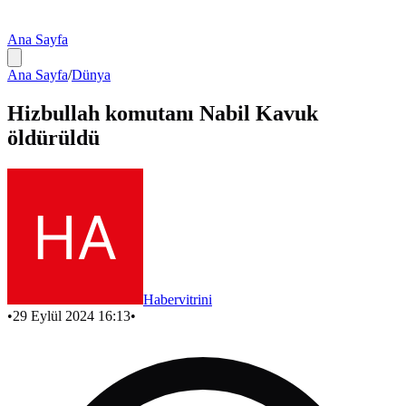
Ana Sayfa
Ana Sayfa
/
Dünya
Hizbullah komutanı Nabil Kavuk
öldürüldü
Habervitrini
•
29 Eylül 2024 16:13
•