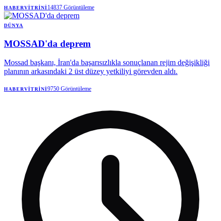
14837
Görüntüleme
HABERVITRINI
DÜNYA
MOSSAD'da deprem
Mossad başkanı, İran'da başarısızlıkla sonuçlanan rejim değişikliği
planının arkasındaki 2 üst düzey yetkiliyi görevden aldı.
9750
Görüntüleme
HABERVITRINI