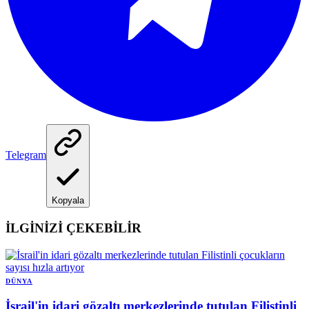
Telegram
Kopyala
İLGİNİZİ ÇEKEBİLİR
DÜNYA
İsrail'in idari gözaltı merkezlerinde tutulan Filistinli