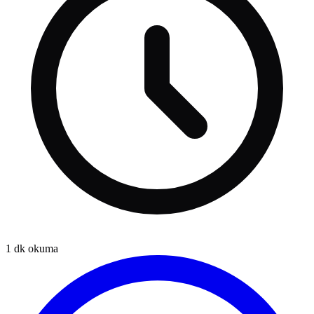
1
dk okuma