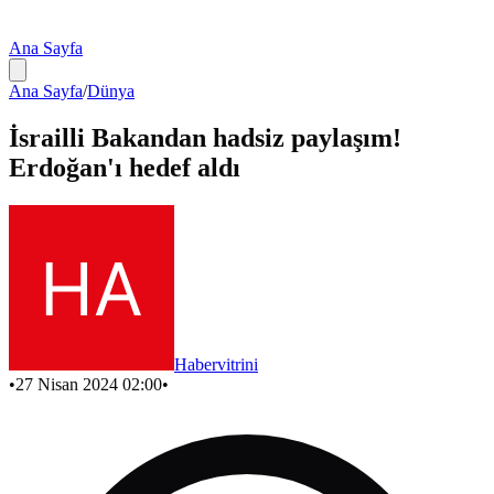
Ana Sayfa
Ana Sayfa
/
Dünya
İsrailli Bakandan hadsiz paylaşım!
Erdoğan'ı hedef aldı
Habervitrini
•
27 Nisan 2024 02:00
•