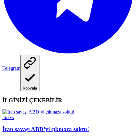
Telegram
Kopyala
İLGİNİZİ ÇEKEBİLİR
DÜNYA
İran savaşı ABD’yi çıkmaza soktu!