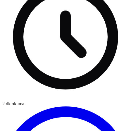
2
dk okuma