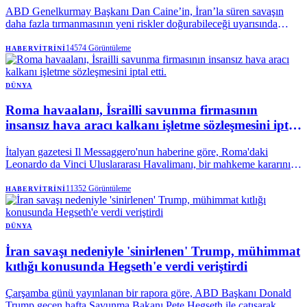
ABD Genelkurmay Başkanı Dan Caine’in, İran’la süren savaşın
daha fazla tırmanmasının yeni riskler doğurabileceği uyarısında
bulunduğu öne sürüldü. Caine’in, yalnızca hava saldırılarıyla
hedeflere ulaşmanın mümkün olmadığını savunarak çatışmadan bir
14574
Görüntüleme
HABERVITRINI
'çıkış yolu aradığı', Trump’ın ise saldırılarla İran’la anlaşma
sağlanabileceğine inandığı bildirildi.
DÜNYA
Roma havaalanı, İsrailli savunma firmasının
insansız hava aracı kalkanı işletme sözleşmesini iptal
etti.
İtalyan gazetesi Il Messaggero'nun haberine göre, Roma'daki
Leonardo da Vinci Uluslararası Havalimanı, bir mahkeme kararının
ardından İsrailli savunma yüklenicisi Rafael ile insansız hava
araçlarına karşı kalkan sistemini işletme sözleşmesini feshetti.
11352
Görüntüleme
HABERVITRINI
DÜNYA
İran savaşı nedeniyle 'sinirlenen' Trump, mühimmat
kıtlığı konusunda Hegseth'e verdi veriştirdi
Çarşamba günü yayınlanan bir rapora göre, ABD Başkanı Donald
Trump geçen hafta Savunma Bakanı Pete Hegseth ile çatışarak,