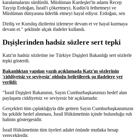
karalamalarını sürdürdü. Müslüman Kardeşler'in adamı Recep
Tayyip Erdoğan, İsrail'i çökertmeyi, Kudüs'ü fethetmeyi ve
Müslüman dünyasına liderlik etmeyi hayal ediyor. Erdoğan, sen
Diriliş ve Kuruluş dizilerini izlemeye devam et ve hayal kurmaya
devam et." şeklinde alçak ifadeler kullandı.
Dışişlerinden hadsiz sözlere sert tepki
Katz'ın hadsiz sözlerine ise Türkiye Dışişleri Bakanlığı sert sözlerle
tepki gösterdi.
Bakanlıktan yapılan yazılı açıklamada Katz'ın sözlerinin
'ciddiyetsiz ve seviyesiz' olduğu belirtilerek şu ifadelere yer
verildi:
"İsrail Dışişleri Bakanının, Sayın Cumhurbaşkanımızı hedef alan
paylaşımı ciddiyetsiz ve seviyesiz bir açıklamadır.
Gerçekleri tüm çıplaklığıyla dile getiren Sayın Cumhurbaşkanımızın
bu şekilde hedef alınması, İsrail Hükümetinin içinde bulunduğu ruh
halinin göstergesidir.
İsrail Hükümetinin tüm üyeleri adalet önünde mutlaka hesap
vereceklerdir.