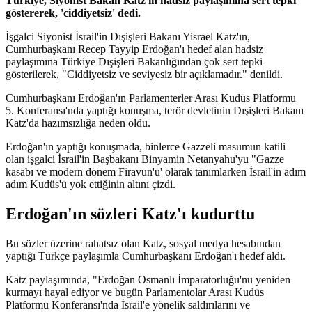
Türkiye, Siyonist Bakan Katz'ın hadsiz paylaşımına sert tepki
göstererek, 'ciddiyetsiz' dedi.
İşgalci Siyonist İsrail'in Dışişleri Bakanı Yisrael Katz'ın,
Cumhurbaşkanı Recep Tayyip Erdoğan'ı hedef alan hadsiz
paylaşımına Türkiye Dışişleri Bakanlığından çok sert tepki
gösterilerek, "Ciddiyetsiz ve seviyesiz bir açıklamadır." denildi.
Cumhurbaşkanı Erdoğan'ın Parlamenterler Arası Kudüs Platformu
5. Konferansı'nda yaptığı konuşma, terör devletinin Dışişleri Bakanı
Katz'da hazımsızlığa neden oldu.
Erdoğan'ın yaptığı konuşmada, binlerce Gazzeli masumun katili
olan işgalci İsrail'in Başbakanı Binyamin Netanyahu'yu "Gazze
kasabı ve modern dönem Firavun'u' olarak tanımlarken İsrail'in adım
adım Kudüs'ü yok ettiğinin altını çizdi.
Erdoğan'ın sözleri Katz'ı kudurttu
Bu sözler üzerine rahatsız olan Katz, sosyal medya hesabından
yaptığı Türkçe paylaşımla Cumhurbaşkanı Erdoğan'ı hedef aldı.
Katz paylaşımında, "Erdoğan Osmanlı İmparatorluğu'nu yeniden
kurmayı hayal ediyor ve bugün Parlamentolar Arası Kudüs
Platformu Konferansı'nda İsrail'e yönelik saldırılarını ve