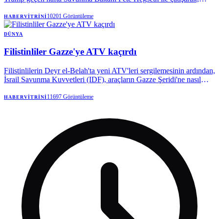
İran'da büyük çaplı muharebe operasyonlarına olası bir dönüş
öncesinde Amerikan mühimmat stoklarının durumu hakkında Beyaz
10201
Görüntüleme
HABERVITRINI
Saray'ı yanıltmakla suçladı.
DÜNYA
Filistinliler Gazze'ye ATV kaçırdı
Filistinlilerin Deyr el-Belah'ta yeni ATV'leri sergilemesinin ardından,
İsrail Savunma Kuvvetleri (IDF), araçların Gazze Şeridi'ne nasıl
girdiğine dair soruşturma başlattı.
11697
Görüntüleme
HABERVITRINI