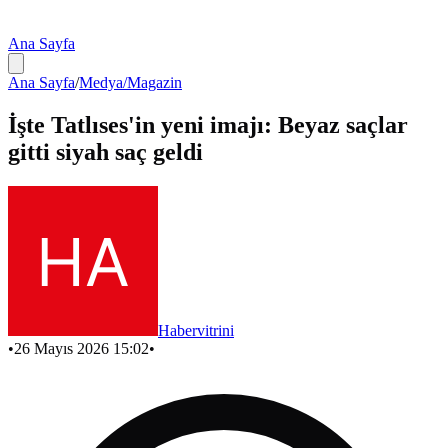
Ana Sayfa
Ana Sayfa
/
Medya/Magazin
İşte Tatlıses'in yeni imajı: Beyaz saçlar
gitti siyah saç geldi
Habervitrini
•
26 Mayıs 2026 15:02
•