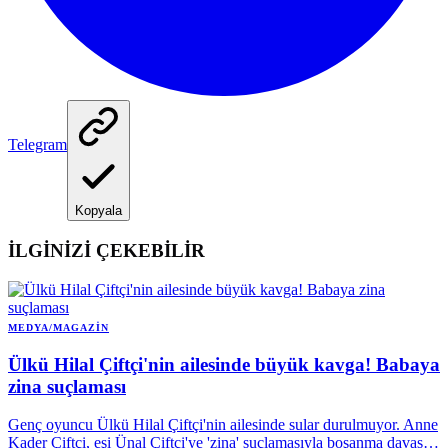
Telegram
Kopyala
İLGİNİZİ ÇEKEBİLİR
MEDYA/MAGAZIN
Ülkü Hilal Çiftçi'nin ailesinde büyük kavga! Babaya
zina suçlaması
Genç oyuncu Ülkü Hilal Çiftçi'nin ailesinde sular durulmuyor. Anne
Kader Çiftçi, eşi Ünal Çiftçi'ye 'zina' suçlamasıyla boşanma davası