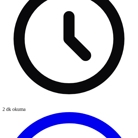
2
dk okuma