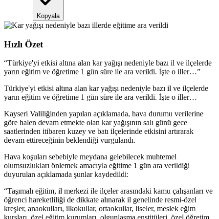
Kopyala
Hızlı Özet
“
Türkiye'yi etkisi altına alan kar yağışı nedeniyle bazı il ve ilçelerde
yarın eğitim ve öğretime 1 gün süre ile ara verildi. İşte o iller…
”
Türkiye'yi etkisi altına alan kar yağışı nedeniyle bazı il ve ilçelerde
yarın eğitim ve öğretime 1 gün süre ile ara verildi. İşte o iller…
Kayseri Valiliğinden yapılan açıklamada, hava durumu verilerine
göre halen devam etmekte olan kar yağışının salı günü gece
saatlerinden itibaren kuzey ve batı ilçelerinde etkisini artırarak
devam ettireceğinin beklendiği vurgulandı.
Hava koşuları sebebiyle meydana gelebilecek muhtemel
olumsuzlukları önlemek amacıyla eğitime 1 gün ara verildiği
duyurulan açıklamada şunlar kaydedildi:
“Taşımalı eğitim, il merkezi ile ilçeler arasındaki kamu çalışanları ve
öğrenci hareketliliği de dikkate alınarak il genelinde resmi-özel
kreşler, anaokulları, ilkokullar, ortaokullar, liseler, meslek eğim
kursları, özel eğitim kurumları, olgunlaşma enstitüleri, özel öğretim