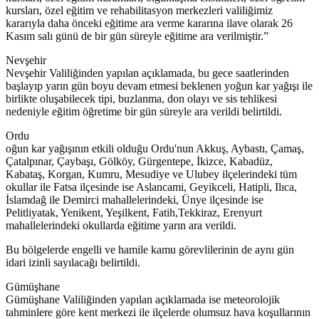
kursları, özel eğitim ve rehabilitasyon merkezleri valiliğimiz
kararıyla daha önceki eğitime ara verme kararına ilave olarak 26
Kasım salı günü de bir gün süreyle eğitime ara verilmiştir.”
Nevşehir
Nevşehir Valiliğinden yapılan açıklamada, bu gece saatlerinden
başlayıp yarın gün boyu devam etmesi beklenen yoğun kar yağışı ile
birlikte oluşabilecek tipi, buzlanma, don olayı ve sis tehlikesi
nedeniyle eğitim öğretime bir gün süreyle ara verildi belirtildi.
Ordu
oğun kar yağışının etkili olduğu Ordu'nun Akkuş, Aybastı, Çamaş,
Çatalpınar, Çaybaşı, Gölköy, Gürgentepe, İkizce, Kabadüz,
Kabataş, Korgan, Kumru, Mesudiye ve Ulubey ilçelerindeki tüm
okullar ile Fatsa ilçesinde ise Aslancami, Geyikceli, Hatipli, Ilıca,
İslamdağ ile Demirci mahallelerindeki, Ünye ilçesinde ise
Pelitliyatak, Yenikent, Yeşilkent, Fatih,Tekkiraz, Erenyurt
mahallelerindeki okullarda eğitime yarın ara verildi.
Bu bölgelerde engelli ve hamile kamu görevlilerinin de aynı gün
idari izinli sayılacağı belirtildi.
Gümüşhane
Gümüşhane Valiliğinden yapılan açıklamada ise meteorolojik
tahminlere göre kent merkezi ile ilçelerde olumsuz hava koşullarının