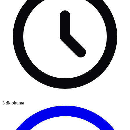
3
dk okuma