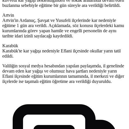
kuvvetli kar yağışı beklendiğinden ve sokak aralarında devam eden
buzlanma sebebiyle eğitime bir gün süreyle ara verildiği belirtildi.
Artvin
Artvin'in Ardanuç, Şavşat ve Yusufeli ilçelerinde kar nedeniyle
eğitime 1 gün ara verildi. Açıklamada, söz konusu ilçelerdeki kamu
kurumlarında görev yapan hamile ve engelli personelin de aynı
tarihte idari izinli sayılacağı kaydedildi.
Karabük
Karabük'te kar yağışı nedeniyle Eflani ilçesinde okullar yarın tatil
edildi.
Valiliğin sosyal medya hesabından yapılan paylaşımda, il genelinde
devam eden kar yağışı ve olumsuz hava şartları nedeniyle yarın
Eflani ilçesinde eğitim kurumlarının tamamında, il merkezi ve diğer
ilçelerde ise taşımalı eğitim öğretime ara verildiği duyuruldu.