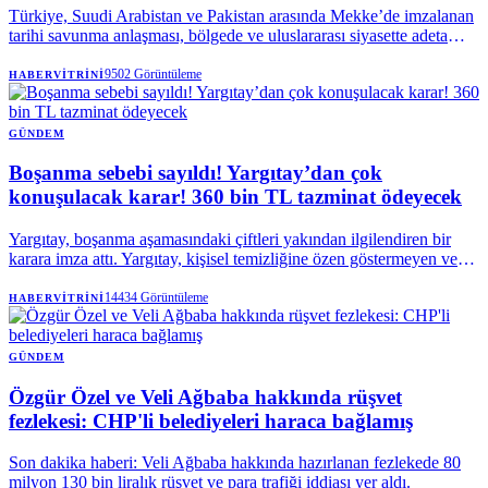
Türkiye, Suudi Arabistan ve Pakistan arasında Mekke’de imzalanan
tarihi savunma anlaşması, bölgede ve uluslararası siyasette adeta
deprem etkisi yaptı.
9502
Görüntüleme
HABERVITRINI
GÜNDEM
Boşanma sebebi sayıldı! Yargıtay’dan çok
konuşulacak karar! 360 bin TL tazminat ödeyecek
Yargıtay, boşanma aşamasındaki çiftleri yakından ilgilendiren bir
karara imza attı. Yargıtay, kişisel temizliğine özen göstermeyen ve
çevreye rahatsızlık verecek şekilde ter kokan, duş almayan erkeği
tam kusurlu buldu. Mahkeme, 360 bin lira tazminata hükmeden Aile
14434
Görüntüleme
HABERVITRINI
Mahkemesi’nin kararını onadı.
GÜNDEM
Özgür Özel ve Veli Ağbaba hakkında rüşvet
fezlekesi: CHP'li belediyeleri haraca bağlamış
Son dakika haberi: Veli Ağbaba hakkında hazırlanan fezlekede 80
milyon 130 bin liralık rüşvet ve para trafiği iddiası yer aldı.