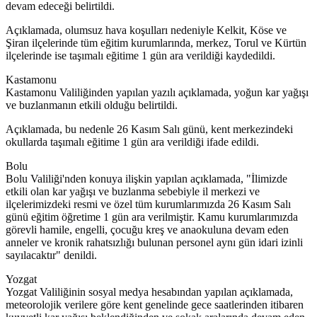
devam edeceği belirtildi.
Açıklamada, olumsuz hava koşulları nedeniyle Kelkit, Köse ve
Şiran ilçelerinde tüm eğitim kurumlarında, merkez, Torul ve Kürtün
ilçelerinde ise taşımalı eğitime 1 gün ara verildiği kaydedildi.
Kastamonu
Kastamonu Valiliğinden yapılan yazılı açıklamada, yoğun kar yağışı
ve buzlanmanın etkili olduğu belirtildi.
Açıklamada, bu nedenle 26 Kasım Salı günü, kent merkezindeki
okullarda taşımalı eğitime 1 gün ara verildiği ifade edildi.
Bolu
Bolu Valiliği'nden konuya ilişkin yapılan açıklamada, "İlimizde
etkili olan kar yağışı ve buzlanma sebebiyle il merkezi ve
ilçelerimizdeki resmi ve özel tüm kurumlarımızda 26 Kasım Salı
günü eğitim öğretime 1 gün ara verilmiştir. Kamu kurumlarımızda
görevli hamile, engelli, çocuğu kreş ve anaokuluna devam eden
anneler ve kronik rahatsızlığı bulunan personel aynı gün idari izinli
sayılacaktır" denildi.
Yozgat
Yozgat Valiliğinin sosyal medya hesabından yapılan açıklamada,
meteorolojik verilere göre kent genelinde gece saatlerinden itibaren