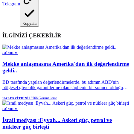
Telegram
Kopyala
İLGİNİZİ ÇEKEBİLİR
GÜNDEM
Mekke anlaşmasına Amerika'dan ilk değerlendirme
geldi..
BD tarafında yapılan değerlendirmelerde, bu adımın ABD'nin
bölgesel güvenlik garantilerine olan şüphenin bir sonucu olduğu
vurgulanıyor. Washinton merkezli analistler (örneğin Atlantic
Council ve RUSI), bu paktı direkt bir düşmanlık olarak görmekten
13566
Görüntüleme
HABERVITRINI
ziyade; bölge ülkelerinin kendi savunma yükünü sırtlanma arzusu
olarak okuyor.
GÜNDEM
İsrail medyası :Eyvah... Askeri güç, petrol ve
nükleer güç birleşti