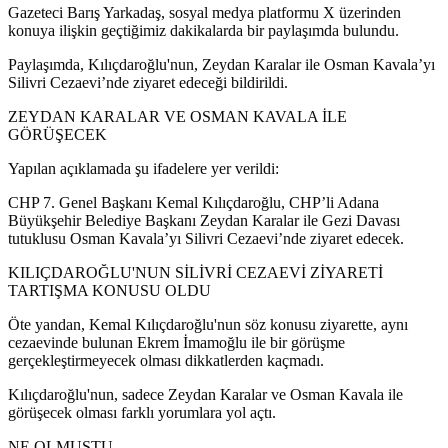
Gazeteci Barış Yarkadaş, sosyal medya platformu X üzerinden
konuya ilişkin geçtiğimiz dakikalarda bir paylaşımda bulundu.
Paylaşımda, Kılıçdaroğlu'nun, Zeydan Karalar ile Osman Kavala’yı
Silivri Cezaevi’nde ziyaret edeceği bildirildi.
ZEYDAN KARALAR VE OSMAN KAVALA İLE
GÖRÜŞECEK
Yapılan açıklamada şu ifadelere yer verildi:
CHP 7. Genel Başkanı Kemal Kılıçdaroğlu, CHP’li Adana
Büyükşehir Belediye Başkanı Zeydan Karalar ile Gezi Davası
tutuklusu Osman Kavala’yı Silivri Cezaevi’nde ziyaret edecek.
KILIÇDAROĞLU'NUN SİLİVRİ CEZAEVİ ZİYARETİ
TARTIŞMA KONUSU OLDU
Öte yandan, Kemal Kılıçdaroğlu'nun söz konusu ziyarette, aynı
cezaevinde bulunan Ekrem İmamoğlu ile bir görüşme
gerçekleştirmeyecek olması dikkatlerden kaçmadı.
Kılıçdaroğlu'nun, sadece Zeydan Karalar ve Osman Kavala ile
görüşecek olması farklı yorumlara yol açtı.
NE OLMUŞTU