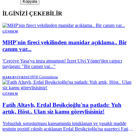
Kopyala
İLGİNİZİ ÇEKEBİLİR
GÜNDEM
MHP'nin fireci vekilinden manidar açıklama.. Bir
canım var...
'Çerçeve Yasa'ya imza atmamıştı! İzzet Ulvi Yönter'den çarpıcı
paylaşım: "Bir canım var..."
10936
Görüntüleme
HABERVITRINI
GÜNDEM
Fatih Altaylı, Erdal Beşikçioğlu'na patladı: Yuh
artık, Höst.. Ulan siz kamu görevlisisiniz!
Yolsuzluk soruşturması kapsamında tutuklanan ve yasaklı madde
testinin pozitif çıktığı açıklanan Erdal Beşikçioğlu'na gazeteci Fatih
Altaylı'dan sert tepki geldi. Altaylı, kamu görevlilerinin taşıdığı