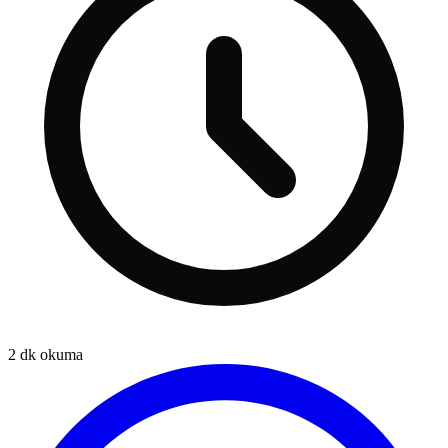
2
dk okuma