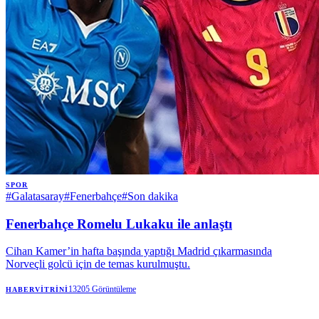
SPOR
#
Galatasaray
#
Fenerbahçe
#
Son dakika
Fenerbahçe Romelu Lukaku ile anlaştı
Cihan Kamer’in hafta başında yaptığı Madrid çıkarmasında
Norveçli golcü için de temas kurulmuştu.
13205
Görüntüleme
HABERVITRINI