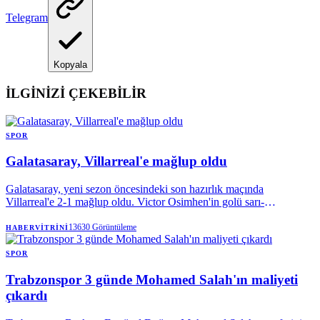
Telegram
Kopyala
İLGİNİZİ ÇEKEBİLİR
SPOR
Galatasaray, Villarreal'e mağlup oldu
Galatasaray, yeni sezon öncesindeki son hazırlık maçında
Villarreal'e 2-1 mağlup oldu. Victor Osimhen'in golü sarı-
kırmızılılara yetmezken, Okan Buruk'un erken gördüğü kırmızı kart
ve tribünlerden yükselen transfer tepkisi karşılaşmaya damga vurdu.
13630
Görüntüleme
HABERVITRINI
SPOR
Trabzonspor 3 günde Mohamed Salah'ın maliyeti
çıkardı