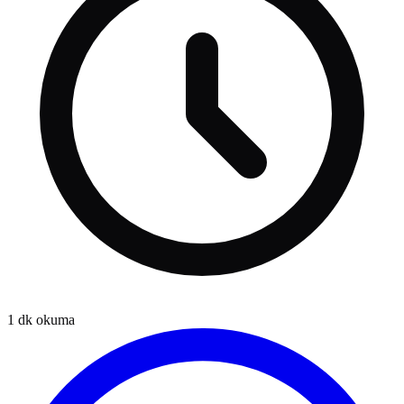
1
dk okuma