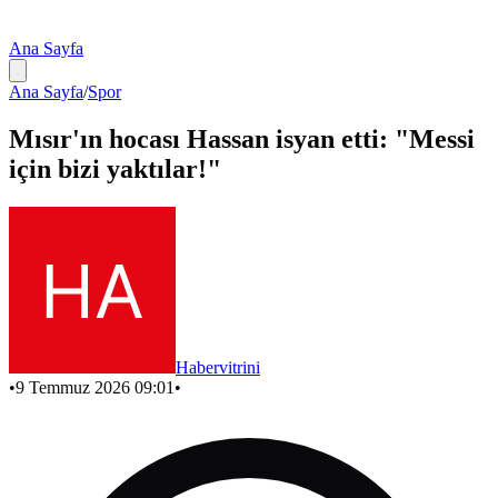
Ana Sayfa
Ana Sayfa
/
Spor
Mısır'ın hocası Hassan isyan etti: "Messi
için bizi yaktılar!"
Habervitrini
•
9 Temmuz 2026 09:01
•