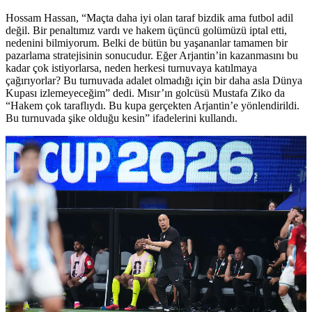
Hossam Hassan, “Maçta daha iyi olan taraf bizdik ama futbol adil
değil. Bir penaltımız vardı ve hakem üçüncü golümüzü iptal etti,
nedenini bilmiyorum. Belki de bütün bu yaşananlar tamamen bir
pazarlama stratejisinin sonucudur. Eğer Arjantin’in kazanmasını bu
kadar çok istiyorlarsa, neden herkesi turnuvaya katılmaya
çağırıyorlar? Bu turnuvada adalet olmadığı için bir daha asla Dünya
Kupası izlemeyeceğim” dedi. Mısır’ın golcüsü Mustafa Ziko da
“Hakem çok taraflıydı. Bu kupa gerçekten Arjantin’e yönlendirildi.
Bu turnuvada şike olduğu kesin” ifadelerini kullandı.