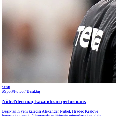
SPOR
#
Spor
#
Futbol
#
Beşiktaş
Nübel'den maç kazandıran performans
Beşiktaş'ın yeni kalecisi Alexander Nübel, Hradec Kralove
karşısında yaptığı 8 kurtarışla galibiyetin mimarlarından oldu.