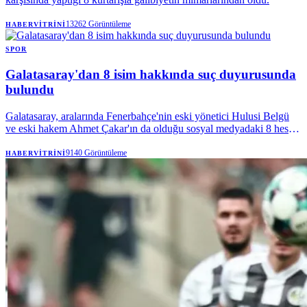
13262
Görüntüleme
HABERVITRINI
SPOR
Galatasaray'dan 8 isim hakkında suç duyurusunda
bulundu
Galatasaray, aralarında Fenerbahçe'nin eski yönetici Hulusi Belgü
ve eski hakem Ahmet Çakar'ın da olduğu sosyal medyadaki 8 hesap
hakkında suç duyurusunda bulundu. Sarı-kırmızılı kulüp, hukuki
haklarını kullanmaya devam edeceğini açıkladı.
9140
Görüntüleme
HABERVITRINI