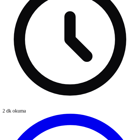
2
dk okuma