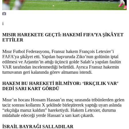
i
MISIR HAREKETE GEÇTİ: HAKEMİ FIFA’YA ŞİKÂYET
ETTİLER
Mısır Futbol Federasyonu, Fransız hakem François Letexier’i
FAFA’ya şikâyet etti. Yapılan başvuruda Ziko’nun golünün iptal
edilmesi ve Arjantin’in attığı üçüncü golde Salah’a yapılan faulün
VAR tarafından incelenmediği belirtildi. Ayrıca Fransız hakemin
turnuvanın geri kalanında görev almaması istendi.
HAKEM BU HAREKETİ BİLMİYOR: ‘IRKÇILIK VAR’
DEDİ SARI KART GÖRDÜ
Mısır’ın hocası Hossam Hassan’ın maç sırasında tribünlerden gelen
taciz sonrası kollarını X şeklinde birleştirerek yaptığı uyarı aslında
“ırkçılığa maruz kaldım” hareketiydi. Hakem Letexier, duruma
müdahale edeceği yerde Hassan’a sarı kart çıkardı.
İSRAİL BAYRAĞI SALLADILAR