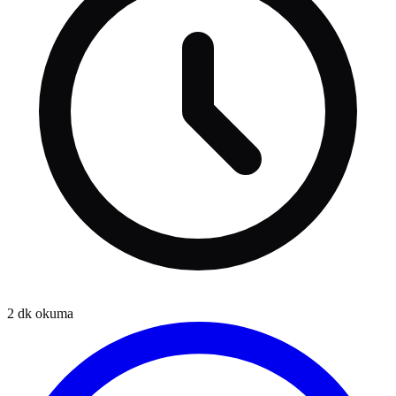
2
dk okuma