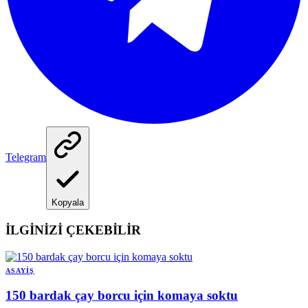
Telegram
Kopyala
İLGİNİZİ ÇEKEBİLİR
ASAYIŞ
150 bardak çay borcu için komaya soktu