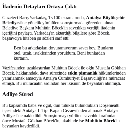
İfadenin Detayları Ortaya Çıktı
Gazeteci Barış Yarkadaş, Tv100 ekranlarında,
Antalya Büyükşehir
Belediyesi
'ne yönelik yürütülen soruşturmada görevden alınan
Belediye Başkanı Muhittin Böcek'in savcılıkta verdiği ifadenin
içeriğini paylaştı. Yarkadaş'ın aktardığı bilgilere göre Böcek,
başsavcıya hitaben şu sözleri sarf etti:
Ben bu arkadaşları doyuramıyorum savcı bey. Bunların
otel, uçak, isteklerinden yoruldum. Beni bunlardan
kurtarın.
Vazifesinden uzaklaştırılan Muhittin Böcek ile oğlu Mustafa Gökhan
Böcek, haklarındaki dava sürecinde
etkin pişmanlık
hükümlerinden
yararlanmak amacıyla Antalya Cumhuriyet Başsavcılığı'na müracaat
etmişti. Bu müracaatın ardından her ikisinin de beyanları alınmıştı.
Adliye Süreci
Bu kapsamda baba ve oğul, dün tutuklu bulundukları Döşemealtı
ilçesindeki Antalya L Tipi Kapalı Cezaevi'nden alınarak Antalya
Adliyesi'ne nakledildi. Soruşturmayı yürüten savcılık tarafından
önce Mustafa Gökhan Böcek'in, akabinde ise
Muhittin Böcek
'in
beyanları kaydedildi.