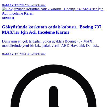
aralarında üç büyükşehir belediye başkanının da bulunduğu 30'dan
fazla yerel yöneticinin partiye katılmak üzere sırada olduğu öne
12552
Görüntüleme
HABERVITRINI
sürüldü. Kulat, bu geçişlerin henüz netlik kazanmadığını da belirtti.
GÜNDEM
Gökyüzünde korkutan çatlak kabusu.. Boeing 737
MAX’ler İçin Acil İnceleme Kararı
Dünyanın en çok tartışılan yolcu uçakları Boeing 737 MAX
modellerinde yeni bir kriz patlak verdi! ABD Havacılık Dairesi
(FAA), gövdede tespit edilen çatlaklar nedeniyle yüzlerce uçak için
alarm verdi.
14332
Görüntüleme
HABERVITRINI