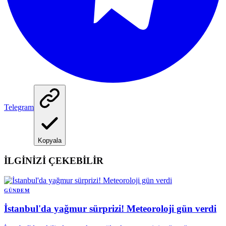
Telegram
Kopyala
İLGİNİZİ ÇEKEBİLİR
GÜNDEM
İstanbul'da yağmur sürprizi! Meteoroloji gün verdi