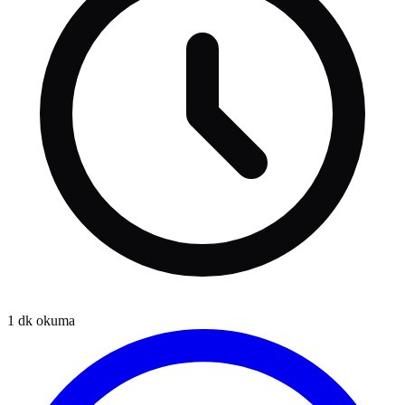
1
dk okuma