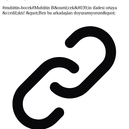
#
muhittin-bocek
#
Muhittin B&ouml;cek&#039;in ifadesi ortaya
&ccedil;ıktı! &quot;Ben bu arkadaşları doyuramıyorum&quot;