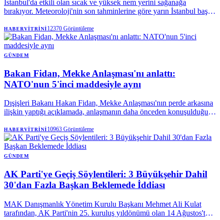
İstanbul'da etkili olan sıcak ve yüksek nem yerini sağanağa
bırakıyor. Meteoroloji'nin son tahminlerine göre yarın İstanbul başta
olmak üzere Marmara'nın doğusu ve Karadeniz'de gök gürültülü
sağanak bekleniyor.
12370
Görüntüleme
HABERVITRINI
GÜNDEM
Bakan Fidan, Mekke Anlaşması'nı anlattı:
NATO'nun 5'inci maddesiyle aynı
Dışişleri Bakanı Hakan Fidan, Mekke Anlaşması'nın perde arkasına
ilişkin yaptığı açıklamada, anlaşmanın daha önceden konuşulduğunu
vurguladı. Bakan Fidan, "Savunma anlaşmasına ihtiyaç vardı"
sözlerini kullanarak, Mekke Ortak Savunma Anlaşması'nın teknik
10963
Görüntüleme
HABERVITRINI
olarak, NATO Antlaşması'nın kolektif savunmaya ilişkin 5.
maddesiyle aynı olduğunu söyledi.
GÜNDEM
AK Parti'ye Geçiş Söylentileri: 3 Büyükşehir Dahil
30'dan Fazla Başkan Beklemede İddiası
MAK Danışmanlık Yönetim Kurulu Başkanı Mehmet Ali Kulat
tarafından, AK Parti'nin 25. kuruluş yıldönümü olan 14 Ağustos'ta,