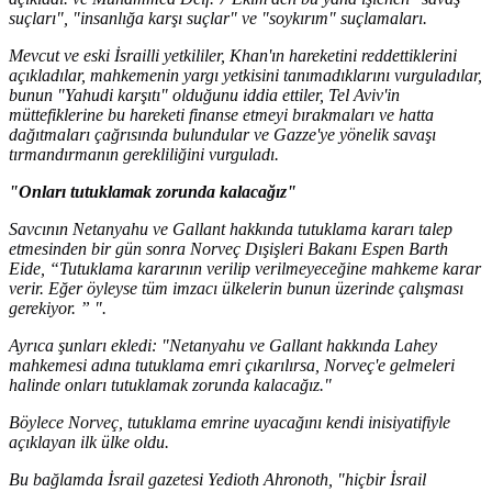
suçları", "insanlığa karşı suçlar" ve "soykırım" suçlamaları.
Mevcut ve eski İsrailli yetkililer, Khan'ın hareketini reddettiklerini
açıkladılar, mahkemenin yargı yetkisini tanımadıklarını vurguladılar,
bunun "Yahudi karşıtı" olduğunu iddia ettiler, Tel Aviv'in
müttefiklerine bu hareketi finanse etmeyi bırakmaları ve hatta
dağıtmaları çağrısında bulundular ve Gazze'ye yönelik savaşı
tırmandırmanın gerekliliğini vurguladı.
"Onları tutuklamak zorunda kalacağız"
Savcının Netanyahu ve Gallant hakkında tutuklama kararı talep
etmesinden bir gün sonra Norveç Dışişleri Bakanı Espen Barth
Eide, “Tutuklama kararının verilip verilmeyeceğine mahkeme karar
verir. Eğer öyleyse tüm imzacı ülkelerin bunun üzerinde çalışması
gerekiyor. ” ".
Ayrıca şunları ekledi: "Netanyahu ve Gallant hakkında Lahey
mahkemesi adına tutuklama emri çıkarılırsa, Norveç'e gelmeleri
halinde onları tutuklamak zorunda kalacağız."
Böylece Norveç, tutuklama emrine uyacağını kendi inisiyatifiyle
açıklayan ilk ülke oldu.
Bu bağlamda İsrail gazetesi Yedioth Ahronoth, "hiçbir İsrail