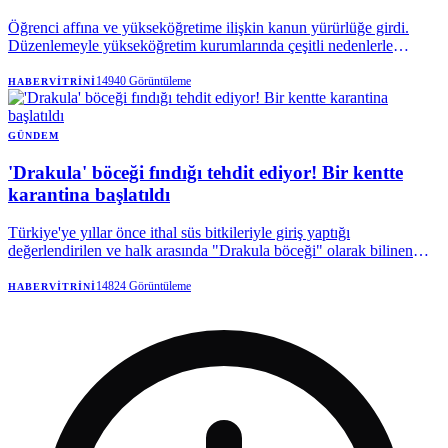
Öğrenci affına ve yükseköğretime ilişkin kanun yürürlüğe girdi.
Düzenlemeyle yükseköğretim kurumlarında çeşitli nedenlerle
öğrencilik hakkını kaybedenlere yeniden öğrenime dönme imkanı
sağlandı. YÖK Başkanı Prof. Dr. Erol Özvar, “Hiçbir gencimizin
14940
Görüntüleme
HABERVITRINI
hayalinin yarım kalmasını istemiyoruz” dedi. Kimler kapsam
dışında? Kimler yararlanabilecek? İşte detaylar…
GÜNDEM
'Drakula' böceği fındığı tehdit ediyor! Bir kentte
karantina başlatıldı
Türkiye'ye yıllar önce ithal süs bitkileriyle giriş yaptığı
değerlendirilen ve halk arasında "Drakula böceği" olarak bilinen
Turunçgil Teke Böceği, Karadeniz'in en önemli geçim
kaynaklarından fındığı tehdit etmeyi sürdürüyor. Trabzon'da
14824
Görüntüleme
HABERVITRINI
başlayan mücadele devam ederken, böceğin son olarak Rize'de
görülmesi üzerine bölgede karantina tedbirleri uygulamaya alındı.