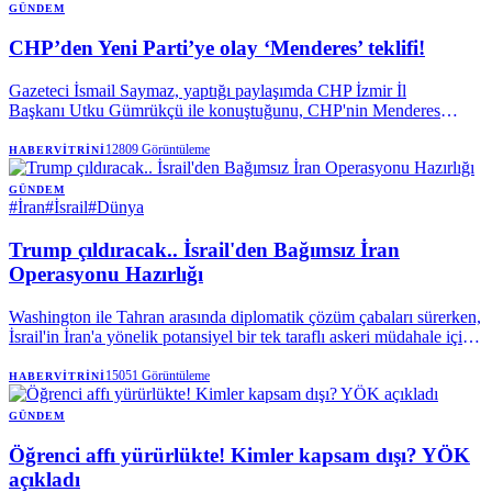
GÜNDEM
CHP’den Yeni Parti’ye olay ‘Menderes’ teklifi!
Gazeteci İsmail Saymaz, yaptığı paylaşımda CHP İzmir İl
Başkanı Utku Gümrükçü ile konuştuğunu, CHP'nin Menderes
Belediyesi Başkanvekilliği seçiminde aday çıkaracağını söylediğini
duyurdu ve yapılan teklifi açıkladı.
12809
Görüntüleme
HABERVITRINI
GÜNDEM
#
İran
#
İsrail
#
Dünya
Trump çıldıracak.. İsrail'den Bağımsız İran
Operasyonu Hazırlığı
Washington ile Tahran arasında diplomatik çözüm çabaları sürerken,
İsrail'in İran'a yönelik potansiyel bir tek taraflı askeri müdahale için
hazırlık yaptığı iddia ediliyor. Tel Aviv yönetiminin, ABD'nin
doğrudan bir askeri angajmandan çekilmesi senaryosunda dahi
15051
Görüntüleme
HABERVITRINI
bağımsız hareket etme kabiliyetini muhafaza etmeyi amaçladığı ve
Başbakan Binyamin Netanyahu'nun orduya bu yönde talimat
GÜNDEM
verdiği belirtiliyor.
Öğrenci affı yürürlükte! Kimler kapsam dışı? YÖK
açıkladı