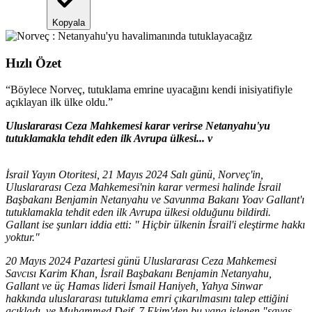
Kopyala
Hızlı Özet
“
Böylece Norveç, tutuklama emrine uyacağını kendi inisiyatifiyle
açıklayan ilk ülke oldu.
”
Uluslararası Ceza Mahkemesi karar verirse Netanyahu'yu
tutuklamakla tehdit eden ilk Avrupa ülkesi... v
İsrail Yayın Otoritesi, 21 Mayıs 2024 Salı günü, Norveç'in,
Uluslararası Ceza Mahkemesi'nin karar vermesi halinde İsrail
Başbakanı Benjamin Netanyahu ve Savunma Bakanı Yoav Gallant'ı
tutuklamakla tehdit eden ilk Avrupa ülkesi olduğunu bildirdi.
Gallant ise şunları iddia etti: " Hiçbir ülkenin İsrail'i eleştirme hakkı
yoktur."
20 Mayıs 2024 Pazartesi günü Uluslararası Ceza Mahkemesi
Savcısı Karim Khan, İsrail Başbakanı Benjamin Netanyahu,
Gallant ve üç Hamas lideri İsmail Haniyeh, Yahya Sinwar
hakkında uluslararası tutuklama emri çıkarılmasını talep ettiğini
açıkladı. ve Muhammed Deif. 7 Ekim'den bu yana işlenen "savaş