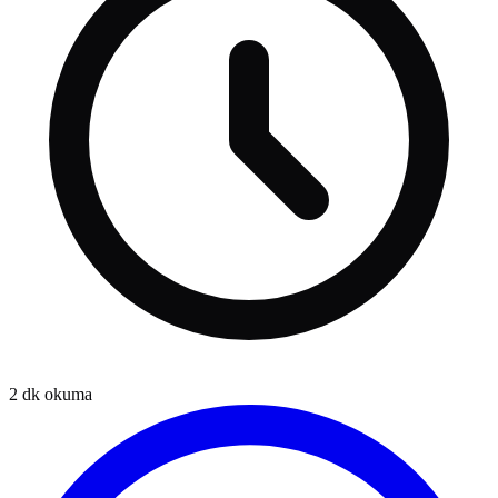
2
dk okuma