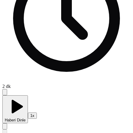
2
dk
1
x
Haberi Dinle