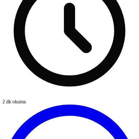
2
dk okuma