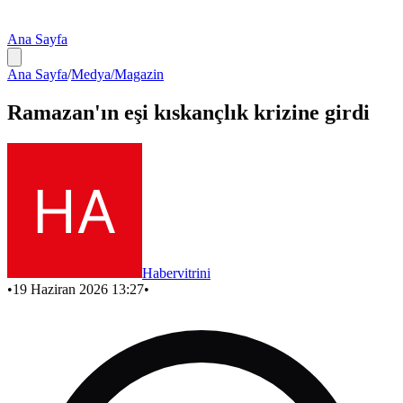
Ana Sayfa
Ana Sayfa
/
Medya/Magazin
Ramazan'ın eşi kıskançlık krizine girdi
Habervitrini
•
19 Haziran 2026 13:27
•