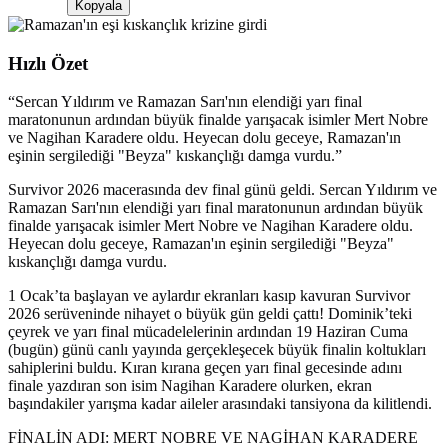
Kopyala
Hızlı Özet
“
Sercan Yıldırım ve Ramazan Sarı'nın elendiği yarı final
maratonunun ardından büyük finalde yarışacak isimler Mert Nobre
ve Nagihan Karadere oldu. Heyecan dolu geceye, Ramazan'ın
eşinin sergilediği "Beyza" kıskançlığı damga vurdu.
”
Survivor 2026 macerasında dev final günü geldi. Sercan Yıldırım ve
Ramazan Sarı'nın elendiği yarı final maratonunun ardından büyük
finalde yarışacak isimler Mert Nobre ve Nagihan Karadere oldu.
Heyecan dolu geceye, Ramazan'ın eşinin sergilediği "Beyza"
kıskançlığı damga vurdu.
1 Ocak’ta başlayan ve aylardır ekranları kasıp kavuran Survivor
2026 serüveninde nihayet o büyük gün geldi çattı! Dominik’teki
çeyrek ve yarı final mücadelelerinin ardından 19 Haziran Cuma
(bugün) günü canlı yayında gerçekleşecek büyük finalin koltukları
sahiplerini buldu. Kıran kırana geçen yarı final gecesinde adını
finale yazdıran son isim Nagihan Karadere olurken, ekran
başındakiler yarışma kadar aileler arasındaki tansiyona da kilitlendi.
FİNALİN ADI: MERT NOBRE VE NAGİHAN KARADERE