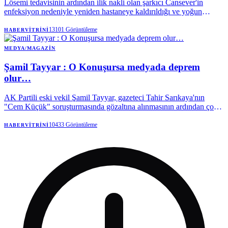
Lösemi tedavisinin ardından ilik nakli olan şarkıcı Cansever'in
enfeksiyon nedeniyle yeniden hastaneye kaldırıldığı ve yoğun
bakımda tedavi altına alındığı öğrenildi.
13101
Görüntüleme
HABERVITRINI
MEDYA/MAGAZIN
Şamil Tayyar : O Konuşursa medyada deprem
olur…
AK Partili eski vekil Şamil Tayyar, gazeteci Tahir Sarıkaya'nın
"Cem Küçük" soruşturmasında gözaltına alınmasının ardından çok
konuşulacak bir paylaşım yaptı.
10433
Görüntüleme
HABERVITRINI