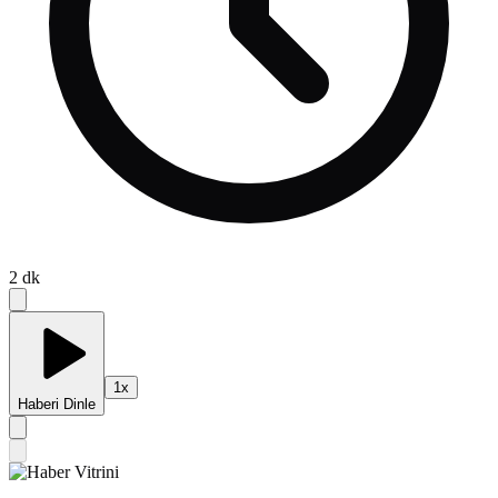
2
dk
1
x
Haberi Dinle