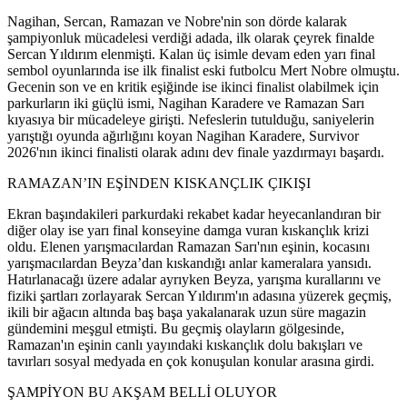
Nagihan, Sercan, Ramazan ve Nobre'nin son dörde kalarak
şampiyonluk mücadelesi verdiği adada, ilk olarak çeyrek finalde
Sercan Yıldırım elenmişti. Kalan üç isimle devam eden yarı final
sembol oyunlarında ise ilk finalist eski futbolcu Mert Nobre olmuştu.
Gecenin son ve en kritik eşiğinde ise ikinci finalist olabilmek için
parkurların iki güçlü ismi, Nagihan Karadere ve Ramazan Sarı
kıyasıya bir mücadeleye girişti. Nefeslerin tutulduğu, saniyelerin
yarıştığı oyunda ağırlığını koyan Nagihan Karadere, Survivor
2026'nın ikinci finalisti olarak adını dev finale yazdırmayı başardı.
RAMAZAN’IN EŞİNDEN KISKANÇLIK ÇIKIŞI
Ekran başındakileri parkurdaki rekabet kadar heyecanlandıran bir
diğer olay ise yarı final konseyine damga vuran kıskançlık krizi
oldu. Elenen yarışmacılardan Ramazan Sarı'nın eşinin, kocasını
yarışmacılardan Beyza’dan kıskandığı anlar kameralara yansıdı.
Hatırlanacağı üzere adalar ayrıyken Beyza, yarışma kurallarını ve
fiziki şartları zorlayarak Sercan Yıldırım'ın adasına yüzerek geçmiş,
ikili bir ağacın altında baş başa yakalanarak uzun süre magazin
gündemini meşgul etmişti. Bu geçmiş olayların gölgesinde,
Ramazan'ın eşinin canlı yayındaki kıskançlık dolu bakışları ve
tavırları sosyal medyada en çok konuşulan konular arasına girdi.
ŞAMPİYON BU AKŞAM BELLİ OLUYOR