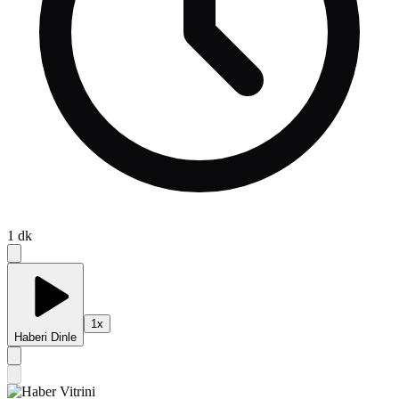
1
dk
1
x
Haberi Dinle