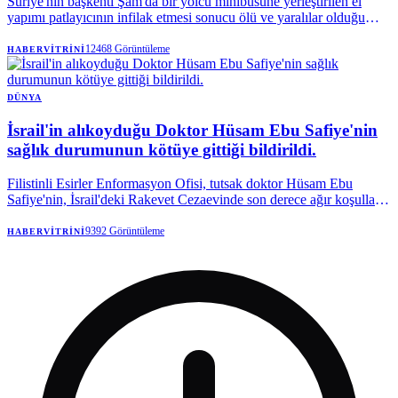
Suriye'nin başkenti Şam'da bir yolcu minibüsüne yerleştirilen el
yapımı patlayıcının infilak etmesi sonucu ölü ve yaralılar olduğu
açıklanırken, hastaneler alarma geçirildi.
12468
Görüntüleme
HABERVITRINI
DÜNYA
İsrail'in alıkoyduğu Doktor Hüsam Ebu Safiye'nin
sağlık durumunun kötüye gittiği bildirildi.
Filistinli Esirler Enformasyon Ofisi, tutsak doktor Hüsam Ebu
Safiye'nin, İsrail'deki Rakevet Cezaevinde son derece ağır koşullarla
karşı karşıya olduğunu belirtti.
9392
Görüntüleme
HABERVITRINI