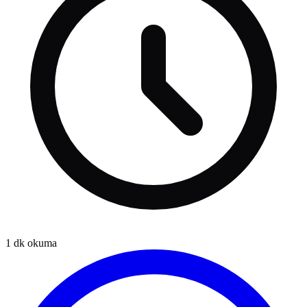
1
dk okuma