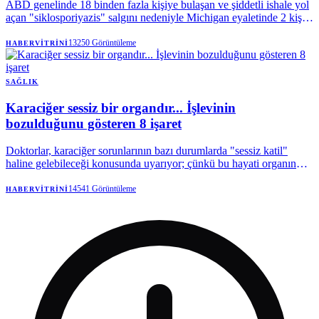
ABD genelinde 18 binden fazla kişiye bulaşan ve şiddetli ishale yol
açan "siklosporiyazis" salgını nedeniyle Michigan eyaletinde 2 kişi
hayatını kaybetti. | Anadolu Ajansı
13250
Görüntüleme
HABERVITRINI
SAĞLIK
Karaciğer sessiz bir organdır... İşlevinin
bozulduğunu gösteren 8 işaret
Doktorlar, karaciğer sorunlarının bazı durumlarda "sessiz katil"
haline gelebileceği konusunda uyarıyor; çünkü bu hayati organın
hastalıkları, vücutta geri dönüşü olmayan değişiklikler meydana
gelene kadar tespit edilmesi zordur.
14541
Görüntüleme
HABERVITRINI