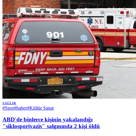
SAĞLIK
#
Spor
#
haber
#
Kültür Sanat
ABD'de binlerce kişinin yakalandığı
"siklosporiyazis" salgınında 2 kişi öldü