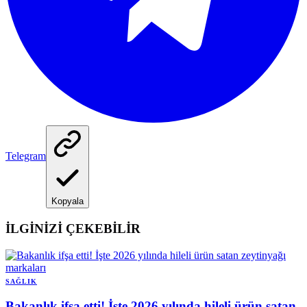
Telegram
Kopyala
İLGİNİZİ ÇEKEBİLİR
SAĞLIK
Bakanlık ifşa etti! İşte 2026 yılında hileli ürün satan