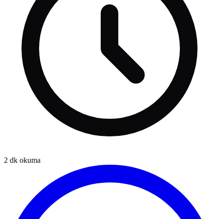
2
dk okuma