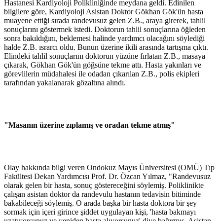
Hastanesi Kardiyoloji Polikliniğinde meydana geldi. Edinilen
bilgilere göre, Kardiyoloji Asistan Doktor Gökhan Gök'ün hasta
muayene ettiği sırada randevusuz gelen Z.B., araya girerek, tahlil
sonuçlarını göstermek istedi. Doktorun tahlil sonuçlarına öğleden
sonra bakıldığını, beklemesi halinde yardımcı olacağını söylediği
halde Z.B. ısrarcı oldu. Bunun üzerine ikili arasında tartışma çıktı.
Elindeki tahlil sonuçlarını doktorun yüzüne fırlatan Z.B., masaya
çıkarak, Gökhan Gök'ün göğsüne tekme attı. Hasta yakınları ve
görevlilerin müdahalesi ile odadan çıkarılan Z.B., polis ekipleri
tarafından yakalanarak gözaltına alındı.
"Masanın üzerine zıplamış ve oradan tekme atmış"
Olay hakkında bilgi veren Ondokuz Mayıs Üniversitesi (OMÜ) Tıp
Fakültesi Dekan Yardımcısı Prof. Dr. Özcan Yılmaz, "Randevusuz
olarak gelen bir hasta, sonuç göstereceğini söylemiş. Poliklinikte
çalışan asistan doktor da randevulu hastanın tedavisin bitiminde
bakabileceği söylemiş. O arada başka bir hasta doktora bir şey
sormak için içeri girince şiddet uygulayan kişi, 'hasta bakmayı
uzatıyorsunuz ve yeniden hasta alıyorsunuz' diye bağırmış. Asistan