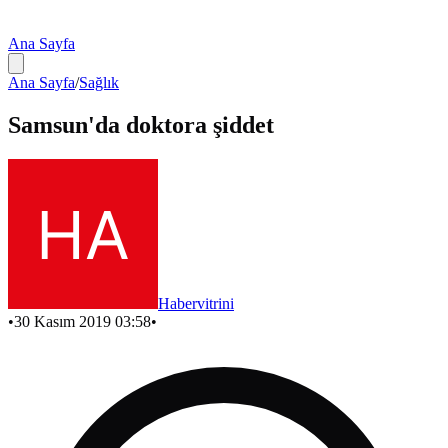
Ana Sayfa
Ana Sayfa
/
Sağlık
Samsun'da doktora şiddet
Habervitrini
•
30 Kasım 2019 03:58
•