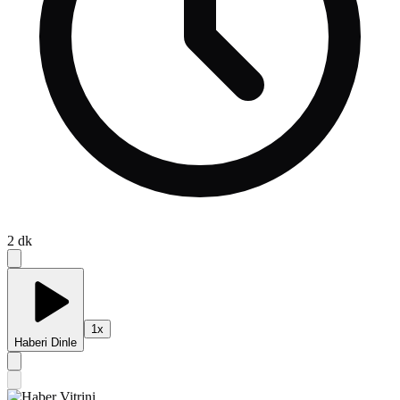
2
dk
1
x
Haberi Dinle