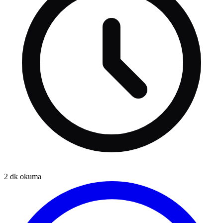
2
dk okuma