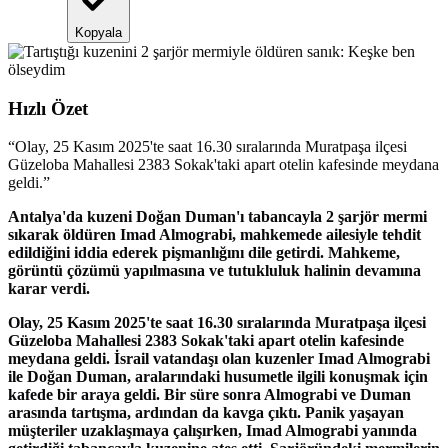
Kopyala
Hızlı Özet
“
Olay, 25 Kasım 2025'te saat 16.30 sıralarında Muratpaşa ilçesi
Güzeloba Mahallesi 2383 Sokak'taki apart otelin kafesinde meydana
geldi.
”
Antalya'da kuzeni Doğan Duman'ı tabancayla 2 şarjör mermi
sıkarak öldüren Imad Almograbi, mahkemede ailesiyle tehdit
edildiğini iddia ederek pişmanlığını dile getirdi. Mahkeme,
görüntü çözümü yapılmasına ve tutukluluk halinin devamına
karar verdi.
Olay, 25 Kasım 2025'te saat 16.30 sıralarında Muratpaşa ilçesi
Güzeloba Mahallesi 2383 Sokak'taki apart otelin kafesinde
meydana geldi. İsrail vatandaşı olan kuzenler Imad Almograbi
ile Doğan Duman, aralarındaki husumetle ilgili konuşmak için
kafede bir araya geldi. Bir süre sonra Almograbi ve Duman
arasında tartışma, ardından da kavga çıktı. Panik yaşayan
müşteriler uzaklaşmaya çalışırken, Imad Almograbi yanında