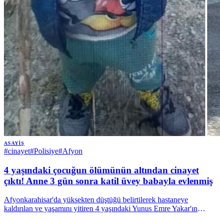
ASAYIŞ
#
cinayet
#
Polisiye
#
Afyon
4 yaşındaki çocuğun ölümünün altından cinayet
çıktı! Anne 3 gün sonra katil üvey babayla evlenmiş
Afyonkarahisar'da yüksekten düştüğü belirtilerek hastaneye
kaldırılan ve yaşamını yitiren 4 yaşındaki Yunus Emre Yakar'ın
ölümüyle ilgili yürütülen soruşturmada cinayet şüphesi netlik