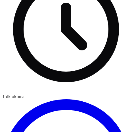
1
dk okuma