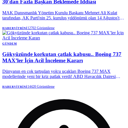
30'dan Fazla Başkan Beklemede İddiası
MAK Danışmanlık Yönetim Kurulu Başkanı Mehmet Ali Kulat
tarafından, AK Parti'nin 25. kuruluş yıldönümü olan 14 Ağustos'ta,
aralarında üç büyükşehir belediye başkanının da bulunduğu 30'dan
fazla yerel yöneticinin partiye katılmak üzere sırada olduğu öne
12702
Görüntüleme
HABERVITRINI
sürüldü. Kulat, bu geçişlerin henüz netlik kazanmadığını da belirtti.
GÜNDEM
Gökyüzünde korkutan çatlak kabusu.. Boeing 737
MAX’ler İçin Acil İnceleme Kararı
Dünyanın en çok tartışılan yolcu uçakları Boeing 737 MAX
modellerinde yeni bir kriz patlak verdi! ABD Havacılık Dairesi
(FAA), gövdede tespit edilen çatlaklar nedeniyle yüzlerce uçak için
alarm verdi.
14420
Görüntüleme
HABERVITRINI