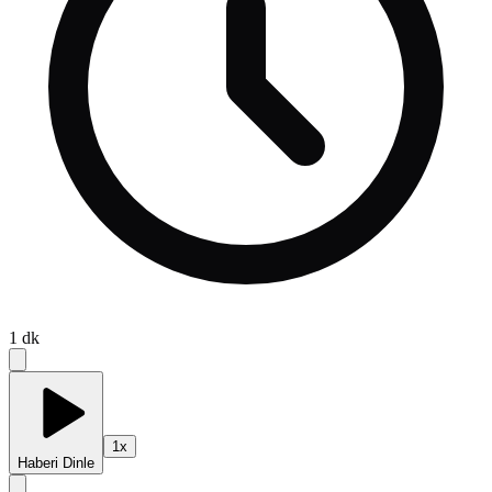
1
dk
1
x
Haberi Dinle