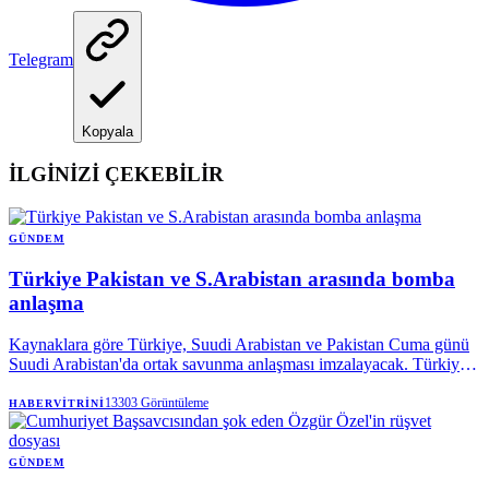
Telegram
Kopyala
İLGİNİZİ ÇEKEBİLİR
GÜNDEM
Türkiye Pakistan ve S.Arabistan arasında bomba
anlaşma
Kaynaklara göre Türkiye, Suudi Arabistan ve Pakistan Cuma günü
Suudi Arabistan'da ortak savunma anlaşması imzalayacak. Türkiye,
Suudi Arabistan ve Pakistan, Cuma günü Suudi Arabistan'da ortak
bir savunma anlaşması imzalayacak. Pakistan ve Suudi Arabistan'ın
13303
Görüntüleme
HABERVITRINI
zaten karşılıklı bir savunma anlaşması bulunuyor.
GÜNDEM