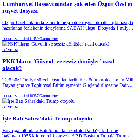
Cumhuriyet Başsavcısından şok eden Özgür Özel'in
rüşvet dosyası
Özgür Özel hakkında 'zincirleme şekilde rüşvet almak' suçlamasıyla
hazırlanan fezlekenin detaylarına SABAH ulaştı. Dosyada 1 milyon
euro, 200 bin dolar, 950 bin euro ve 50 milyon liralık para trafiğine
ilişkin tanık beyanları, HTS kayıtları delil olarak sıralandı.
11450
Görüntüleme
HABERVITRINI
GÜNDEM
PKK'lıların 'Güvenli ve sessiz dönüşler' nasıl
olacak?
Terörsüz Türkiye süreci açısından tarihi bir dönüm noktası olan Milli
Dayanışma ve Toplumsal Bütünleşmenin Güçlendirilmesine Dair
Kanun Teklifi'nin TBMM maratonu sürerken, "sessiz ve güvenli
dönüşler" için gerekli önlemler alınıyor.
10357
Görüntüleme
HABERVITRINI
GÜNDEM
İşte Batı Sahra'daki Trump otoyolu
Fas, işgal altındaki Batı Sahra'da Tiznit ile Dahla'yı birbirine
bağlayan 1055 kilometrelik otoyola ABD Başkanı Donald Trump'ın