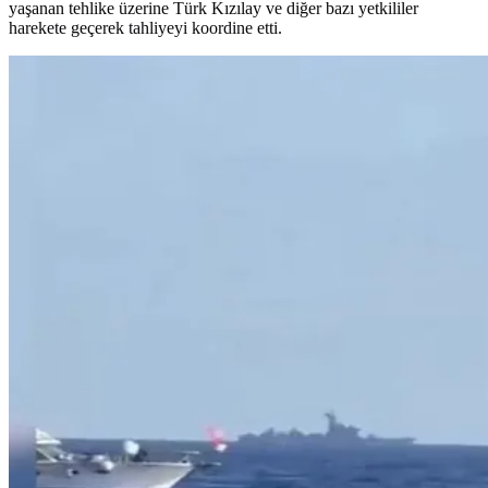
yaşanan tehlike üzerine Türk Kızılay ve diğer bazı yetkililer
harekete geçerek tahliyeyi koordine etti.