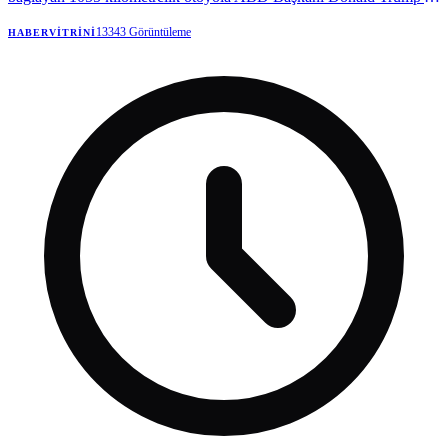
adını verdi. Trump, Fas Kralı 6. Muhammed'e teşekkür etti.
13343
Görüntüleme
HABERVITRINI