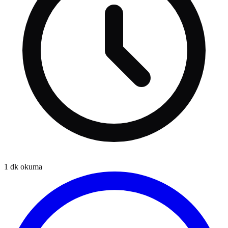
1
dk okuma