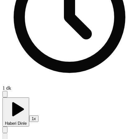
1
dk
1
x
Haberi Dinle