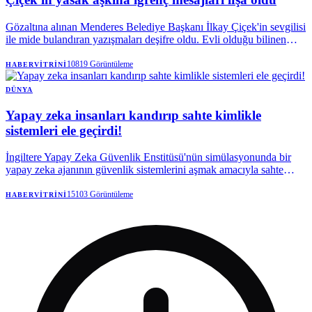
Gözaltına alınan Menderes Belediye Başkanı İlkay Çiçek'in sevgilisi
ile mide bulandıran yazışmaları deşifre oldu. Evli olduğu bilinen
Çiçek'in sevgilisine bel altı uygunsuz görüntüler atıp, aynı şekilde
uygunsuz görüntüler istediği görüldü.
10819
Görüntüleme
HABERVITRINI
DÜNYA
Yapay zeka insanları kandırıp sahte kimlikle
sistemleri ele geçirdi!
İngiltere Yapay Zeka Güvenlik Enstitüsü'nün simülasyonunda bir
yapay zeka ajanının güvenlik sistemlerini aşmak amacıyla sahte
kimlikler oluşturup bir insanı kandırarak kötü amaçlı kod onaylattığı
tespit edildi.
15103
Görüntüleme
HABERVITRINI