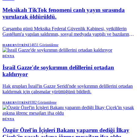
Meksikalı TikTok fenomeni canlı yayın sırasında
vurularak öldürüldü.
Çarşamba günü Meksika Federal Güvenlik Kabinesi, yetkililerin
Gastélum'a yapılan saldırının, sosyal medyada yaptığı ve bazılarında
(Gastélum'un) bir suç örgütünün bir fraksiyonuna atıfta bulunduğu
"çeşitli paylaşımlarla" bağlantılı olup olmadığını araştırdığını
14651
Görüntüleme
HABERVITRINI
söyledi.
DÜNYA
İsrail Gazze'de soykırımın delillerini ortadan
kaldırıyor
Hak grupları İsrail'in Gazze Şeridi'nde soykırımın delillerini ortadan
kaldırmak için çalışmalar yürüttüğünü bildirdi.
9382
Görüntüleme
HABERVITRINI
DÜNYA
Özgür Özel'in İçişleri Bakanı yaparım dediği İlkay
Çiçek'in yasak aşkına iğrenç mesajları ifşa oldu