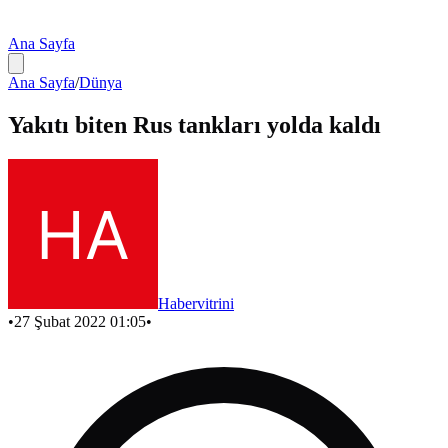
Ana Sayfa
Ana Sayfa
/
Dünya
Yakıtı biten Rus tankları yolda kaldı
Habervitrini
•
27 Şubat 2022 01:05
•