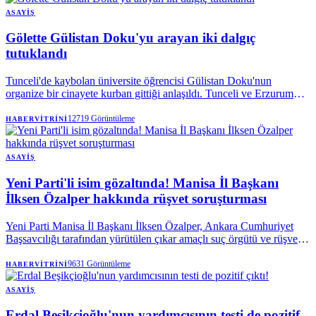
ASAYIŞ
Gölette Gülistan Doku'yu arayan iki dalgıç
tutuklandı
Tunceli'de kaybolan üniversite öğrencisi Gülistan Doku'nun
organize bir cinayete kurban gittiği anlaşıldı. Tunceli ve Erzurum
Cumhuriyet Başsavcılıklarınca yürütülen soruşturma kapsamında
aralarında dönemin valisi Tuncay Sonel ile eşi Handan Sonel'in de
12719
Görüntüleme
HABERVITRINI
olduğu 25 kişi tutuklandı.
ASAYIŞ
Yeni Parti'li isim gözaltında! Manisa İl Başkanı
İlksen Özalper hakkında rüşvet soruşturması
Yeni Parti Manisa İl Başkanı İlksen Özalper, Ankara Cumhuriyet
Başsavcılığı tarafından yürütülen çıkar amaçlı suç örgütü ve rüşvet
soruşturması kapsamında gözaltına alındı. Özalper'in emniyetteki
işlemlerinin ardından ifadesi alınmak üzere Ankara'ya götürüleceği
9631
Görüntüleme
HABERVITRINI
belirtildi.
ASAYIŞ
Erdal Beşikçioğlu'nun yardımcısının testi de pozitif