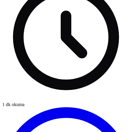
1
dk okuma