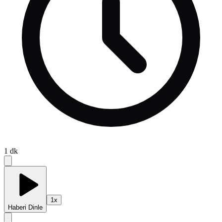
1
dk
1
x
Haberi Dinle