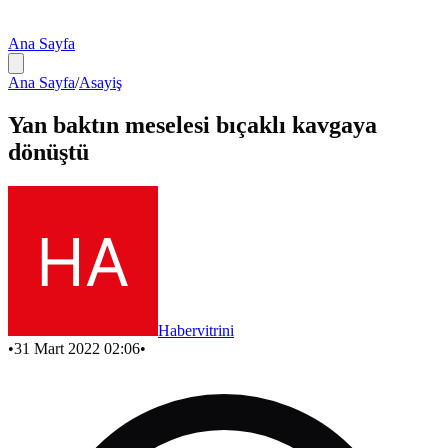
Ana Sayfa
Ana Sayfa
/
Asayiş
Yan baktın meselesi bıçaklı kavgaya
dönüştü
Habervitrini
•
31 Mart 2022 02:06
•