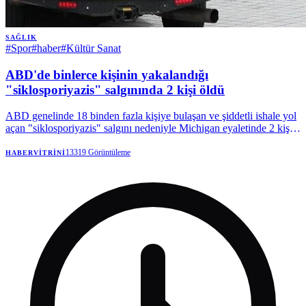
SAĞLIK
#
Spor
#
haber
#
Kültür Sanat
ABD'de binlerce kişinin yakalandığı
"siklosporiyazis" salgınında 2 kişi öldü
ABD genelinde 18 binden fazla kişiye bulaşan ve şiddetli ishale yol
açan "siklosporiyazis" salgını nedeniyle Michigan eyaletinde 2 kişi
hayatını kaybetti. | Anadolu Ajansı
13319
Görüntüleme
HABERVITRINI