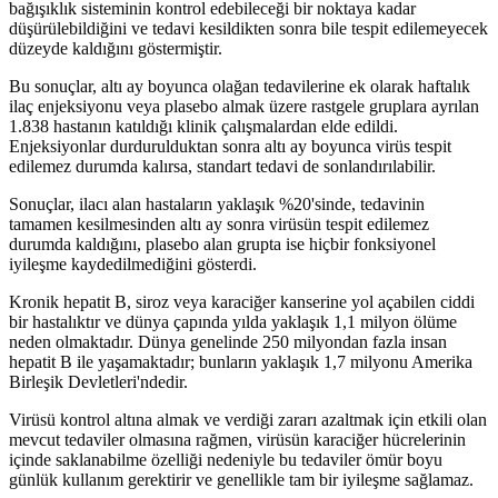
bağışıklık sisteminin kontrol edebileceği bir noktaya kadar
düşürülebildiğini ve tedavi kesildikten sonra bile tespit edilemeyecek
düzeyde kaldığını göstermiştir.
Bu sonuçlar, altı ay boyunca olağan tedavilerine ek olarak haftalık
ilaç enjeksiyonu veya plasebo almak üzere rastgele gruplara ayrılan
1.838 hastanın katıldığı klinik çalışmalardan elde edildi.
Enjeksiyonlar durdurulduktan sonra altı ay boyunca virüs tespit
edilemez durumda kalırsa, standart tedavi de sonlandırılabilir.
Sonuçlar, ilacı alan hastaların yaklaşık %20'sinde, tedavinin
tamamen kesilmesinden altı ay sonra virüsün tespit edilemez
durumda kaldığını, plasebo alan grupta ise hiçbir fonksiyonel
iyileşme kaydedilmediğini gösterdi.
Kronik hepatit B, siroz veya karaciğer kanserine yol açabilen ciddi
bir hastalıktır ve dünya çapında yılda yaklaşık 1,1 milyon ölüme
neden olmaktadır. Dünya genelinde 250 milyondan fazla insan
hepatit B ile yaşamaktadır; bunların yaklaşık 1,7 milyonu Amerika
Birleşik Devletleri'ndedir.
Virüsü kontrol altına almak ve verdiği zararı azaltmak için etkili olan
mevcut tedaviler olmasına rağmen, virüsün karaciğer hücrelerinin
içinde saklanabilme özelliği nedeniyle bu tedaviler ömür boyu
günlük kullanım gerektirir ve genellikle tam bir iyileşme sağlamaz.