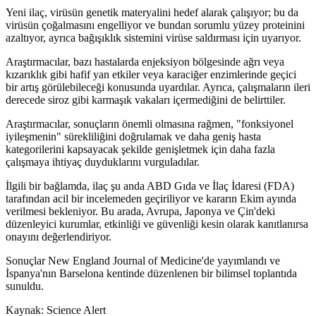
Yeni ilaç, virüsün genetik materyalini hedef alarak çalışıyor; bu da
virüsün çoğalmasını engelliyor ve bundan sorumlu yüzey proteinini
azaltıyor, ayrıca bağışıklık sistemini virüse saldırması için uyarıyor.
Araştırmacılar, bazı hastalarda enjeksiyon bölgesinde ağrı veya
kızarıklık gibi hafif yan etkiler veya karaciğer enzimlerinde geçici
bir artış görülebileceği konusunda uyardılar. Ayrıca, çalışmaların ileri
derecede siroz gibi karmaşık vakaları içermediğini de belirttiler.
Araştırmacılar, sonuçların önemli olmasına rağmen, "fonksiyonel
iyileşmenin" sürekliliğini doğrulamak ve daha geniş hasta
kategorilerini kapsayacak şekilde genişletmek için daha fazla
çalışmaya ihtiyaç duyduklarını vurguladılar.
İlgili bir bağlamda, ilaç şu anda ABD Gıda ve İlaç İdaresi (FDA)
tarafından acil bir incelemeden geçiriliyor ve kararın Ekim ayında
verilmesi bekleniyor. Bu arada, Avrupa, Japonya ve Çin'deki
düzenleyici kurumlar, etkinliği ve güvenliği kesin olarak kanıtlanırsa
onayını değerlendiriyor.
Sonuçlar New England Journal of Medicine'de yayımlandı ve
İspanya'nın Barselona kentinde düzenlenen bir bilimsel toplantıda
sunuldu.
Kaynak: Science Alert