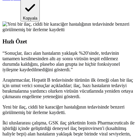
Kopyala
Hızlı Özet
“
Sonuçlar, ilacı alan hastaların yaklaşık %20'sinde, tedavinin
tamamen kesilmesinden altı ay sonra virüsün tespit edilemez
durumda kaldığını, plasebo alan grupta ise hiçbir fonksiyonel
iyileşme kaydedilmediğini gösterdi.
”
Araştırmacılar, Hepatit B tedavisinde türünün ilk örneği olan bir ilaç
için umut verici sonuçlar açıkladılar; ilaç, bazı hastaların tedaviyi
bırakmalarına yardımcı olurken virüsün vücutlarında yeniden ortaya
çıkmasını engelleme yeteneğini gösterdi.
Yeni bir ilaç, ciddi bir karaciğer hastalığının tedavisinde benzeri
görülmemiş bir ilerleme kaydetti.
İki uluslararası çalışma, GSK ilaç şirketinin Ionis Pharmaceuticals ile
işbirliği içinde geliştirdiği deneysel ilaç bepirovirsen'i (kısaltılmış
haliyle bepi) alan hastaların yaklaşık beşte birinde viral seviyelerin,