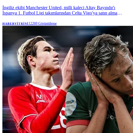
İngiliz ekibi Manchester United, milli kaleci Altay Bayındır'ı
İspanya 1. Futbol Ligi takımlarından Celta Vigo'ya satın alma
opsiyonuyla kiraladı. | Anadolu Ajansı
12269
Görüntüleme
HABERVITRINI