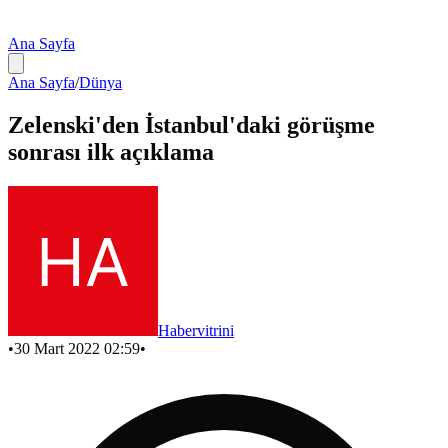
Ana Sayfa
Ana Sayfa
/
Dünya
Zelenski'den İstanbul'daki görüşme
sonrası ilk açıklama
Habervitrini
•
30 Mart 2022 02:59
•