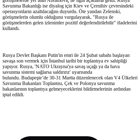
görüşmelerde yer alan Abramoviç ile ilgili açıklama geldi. Rusya
Savunma Bakanlığı ise diyalog için Kiev ve Çernihiv çevresindeki
operasyonların azaltılacağını duyurdu. Öte yandan Zelenski,
görüşmelerin olumlu olduğunu vurgulayarak, "Rusya ile
görüşmelerden gelen izlenimler pozitif değerlendirilebilir" ifadelerini
kullandı.
Rusya Devlet Başkanı Putin'in emri ile 24 Şubat sabahı başlayan
savaşa son vermek için İstanbul tarihi bir toplantıya ev sahipliği
yapıyor. Rusya, 'NATO Ukrayna'ya savaş uçağı ya da hava
savunma sistemi sağlarsa saldırırız' uyarısında
bulundu. Budapeşte’de 30-31 Martta düzenlenecek olan V4 Ülkeleri
Savunma Bakanları Toplantısı, Çek ve Polonya savunma
bakanlarının toplantıya gelmeyeceklerini bildirmelerinin ardından
iptal edildi.