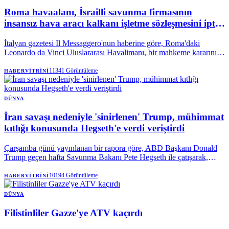
Roma havaalanı, İsrailli savunma firmasının
insansız hava aracı kalkanı işletme sözleşmesini iptal
etti.
İtalyan gazetesi Il Messaggero'nun haberine göre, Roma'daki
Leonardo da Vinci Uluslararası Havalimanı, bir mahkeme kararının
ardından İsrailli savunma yüklenicisi Rafael ile insansız hava
araçlarına karşı kalkan sistemini işletme sözleşmesini feshetti.
11341
Görüntüleme
HABERVITRINI
DÜNYA
İran savaşı nedeniyle 'sinirlenen' Trump, mühimmat
kıtlığı konusunda Hegseth'e verdi veriştirdi
Çarşamba günü yayınlanan bir rapora göre, ABD Başkanı Donald
Trump geçen hafta Savunma Bakanı Pete Hegseth ile çatışarak,
İran'da büyük çaplı muharebe operasyonlarına olası bir dönüş
öncesinde Amerikan mühimmat stoklarının durumu hakkında Beyaz
10194
Görüntüleme
HABERVITRINI
Saray'ı yanıltmakla suçladı.
DÜNYA
Filistinliler Gazze'ye ATV kaçırdı