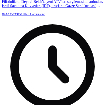
Filistinlilerin Deyr el-Belah'ta yeni ATV'leri sergilemesinin ardından,
İsrail Savunma Kuvvetleri (IDF), araçların Gazze Şeridi'ne nasıl
girdiğine dair soruşturma başlattı.
11691
Görüntüleme
HABERVITRINI