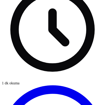
1
dk okuma