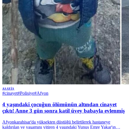
ASAYIŞ
#
cinayet
#
Polisiye
#
Afyon
4 yaşındaki çocuğun ölümünün altından cinayet
çıktı! Anne 3 gün sonra katil üvey babayla evlenmiş
Afyonkarahisar'da yüksekten düştüğü belirtilerek hastaneye
kaldırılan ve yaşamını yitiren 4 yaşındaki Yunus Emre Yakar'ın