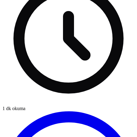
1
dk okuma