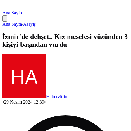
Ana Sayfa
Ana Sayfa
/
Asayiş
İzmir'de dehşet.. Kız meselesi yüzünden 3
kişiyi başından vurdu
Habervitrini
•
29 Kasım 2024 12:39
•