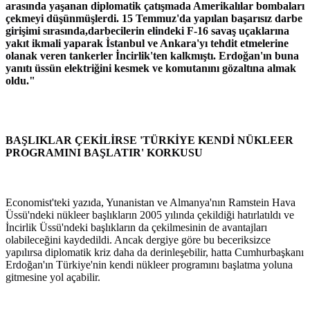
arasında yaşanan diplomatik çatışmada Amerikalılar bombaları
çekmeyi düşünmüşlerdi. 15 Temmuz'da yapılan başarısız darbe
girişimi sırasında,darbecilerin elindeki F-16 savaş uçaklarına
yakıt ikmali yaparak İstanbul ve Ankara'yı tehdit etmelerine
olanak veren tankerler İncirlik'ten kalkmıştı. Erdoğan'ın buna
yanıtı üssün elektriğini kesmek ve komutanını gözaltına almak
oldu."
BAŞLIKLAR ÇEKİLİRSE 'TÜRKİYE KENDİ NÜKLEER
PROGRAMINI BAŞLATIR' KORKUSU
Economist'teki yazıda, Yunanistan ve Almanya'nın Ramstein Hava
Üssü'ndeki nükleer başlıkların 2005 yılında çekildiği hatırlatıldı ve
İncirlik Üssü'ndeki başlıkların da çekilmesinin de avantajları
olabileceğini kaydedildi. Ancak dergiye göre bu beceriksizce
yapılırsa diplomatik kriz daha da derinleşebilir, hatta Cumhurbaşkanı
Erdoğan'ın Türkiye'nin kendi nükleer programını başlatma yoluna
gitmesine yol açabilir.