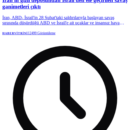
İran'ın gizli deposundan İsrail'den ele geçirilen savaş
ganimetleri çıktı
İran, ABD- İsrail'in 28 Şubat'taki saldırılarıyla başlayan savaş
sırasında düşürdüğü ABD ve İsrail'e ait uçaklar ve insansız hava
araçlarının (İHA) kalıntılarını sergiledi.
12499
Görüntüleme
HABERVITRINI