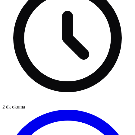
2
dk okuma