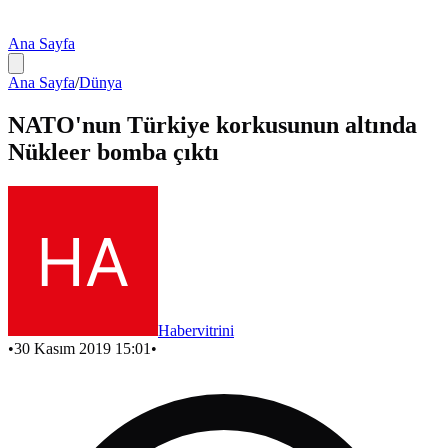
Ana Sayfa
Ana Sayfa
/
Dünya
NATO'nun Türkiye korkusunun altında
Nükleer bomba çıktı
Habervitrini
•
30 Kasım 2019 15:01
•