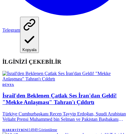
Telegram
Kopyala
İLGİNİZİ ÇEKEBİLİR
DÜNYA
İsrail'den Beklenen Çatlak Ses İran'dan Geldi!
"Mekke Anlaşması" Tahran'ı Çıldırtı
Türkiye Cumhurbaşkanı Recep Tayyip Erdoğan, Suudi Arabistan
Veliaht Prensi Muhammed bin Selman ve Pakistan Başbakanı
Şahbaz Şerif tarafından imzalanan Mekke Anlaşması, bölgedeki tüm
dengeleri değiştirdi.
14949
Görüntüleme
HABERVITRINI