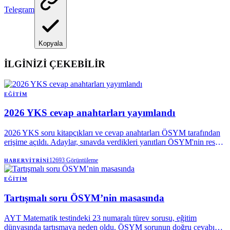
Telegram
Kopyala
İLGİNİZİ ÇEKEBİLİR
EĞITIM
2026 YKS cevap anahtarları yayımlandı
2026 YKS soru kitapçıkları ve cevap anahtarları ÖSYM tarafından
erişime açıldı. Adaylar, sınavda verdikleri yanıtları ÖSYM'nin resmi
internet sitesinde yayımlanan TYT, AYT ve YDT temel soru
kitapçıkları ile cevap anahtarlarını inceleyerek kontrol edebiliyor.
12693
Görüntüleme
HABERVITRINI
EĞITIM
Tartışmalı soru ÖSYM’nin masasında
AYT Matematik testindeki 23 numaralı türev sorusu, eğitim
dünyasında tartışmaya neden oldu. ÖSYM sorunun doğru cevabını