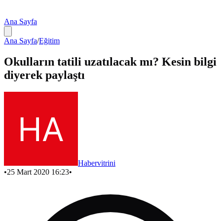
Ana Sayfa
Ana Sayfa
/
Eğitim
Okulların tatili uzatılacak mı? Kesin bilgi
diyerek paylaştı
Habervitrini
•
25 Mart 2020 16:23
•