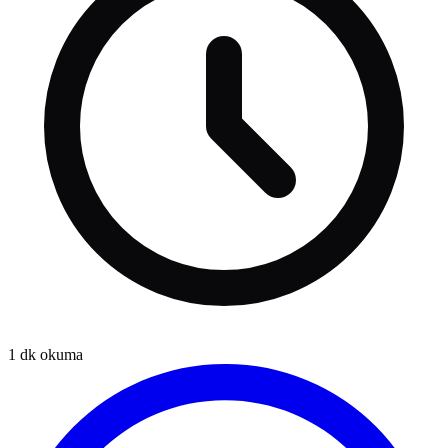
1
dk okuma