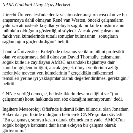
NASA Goddard Uzay Uçuş Merkezi
Utrecht Üniversitesi'nde deniz ve atmosfer araştırmacısı olan ve bu
araştırmaya dahil olmayan René van Westen, önceki çalışmaların
yalnızca atmosferik koşullar yoluyla soğuk bir kütle oluşturmanın
mümkün olduğunu gösterdiğini söyledi. Ancak yeni çalışmanın
farklı veri kümelerinde tutarlı sonuçlar bulmasının "sonuçların
sağlamlığını güçlendirdiğini" belirtti.
Londra Üniversitesi Koleji'nde okyanus ve iklim bilimi profesörü
olan ve araştırmaya dahil olmayan David Thornally, çalışmanın
soğuk kütle ile zayıflayan AMOC arasındaki bağlantıya dair
kanıtları güçlendirdiğini, ancak gerçek dünya verilerinin azlığı
nedeniyle mevcut veri kümelerinin "gerçekliğin mükemmel
temsilleri yerine iyi yaklaşımlar olarak değerlendirilmesi gerektiğini"
belirtti.
CNN'e verdiği demeçte, belirsizliklerin devam ettiğini ve "(bu
çalışmanın) konu hakkında son söz olacağını sanmıyorum" dedi.
İngiltere Meteoroloji Ofisi'nde kıdemli iklim bilimcisi olan Jonathan
Baker da aynı fikirde olduğunu belirterek CNN'e şunları söyledi:
"Bu çalışmayı, soruyu kesin olarak çözmekten ziyade, AMOC'un
soğuk bölgeye katkısına dair kanıt ekleyen bir çalışma olarak
görüyorum."