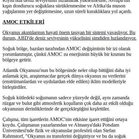
Kıyısı'nda deniz seviyesinin hızlanarak yükselmesine, Avrupa'nın
kışın dondurucu soğuklara sürüklenmesine ve Afrika'da muson
yağışlarının yer değiştirmesine, uzun süreli kuraklıklara yol açardı.
AMOC ETKİLERİ
Okyanus akıntılarının hayati önem taşıyan bir sistemi yavaşlıyor. Bu
durum, ABD'de deniz seviyesinin yükselişini şimdiden hızlandırıyor.
Soğuk bölge, bazıları tarafından AMOC değişiminin bir izi olarak
yorumlanmıştır, çünkü AMOC ısı enerjisinin büyük bir kısmını bu
bölgeye getirir.
Atlantik Okyanusu'nun bu bölgesinde neler olup bittiğini daha iyi
anlamak için, araştırmacılar gerçek dünya okyanus ısı verilerini
(enstrümanlardan ve uydulardan elde edilen) iklim modelleriyle
birleştirdiler.
Soğuk kütledeki soğumanın sadece yüzeyde değil, aynı zamanda
rüzgar ve bulut gibi atmosferik koşulların çok daha az etkili olduğu
okyanusun derinliklerinde de gerçekleştiğini keşfettiler.
Çalışma, tüm işaretlerin AMOC'nin etkisine işaret ettiğini ortaya
koydu. Çalışmanın yazarlarından ve Almanya'daki Potsdam
Üniversitesi'nde fizik ve okyanuslar profesörü olan Stefan
Rahmstorf, "Okyanus ısı transferini değiştiriyor ve bu da soğuk