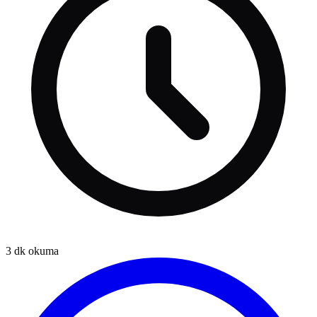
3
dk okuma