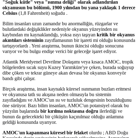
"Soğuk kütle" veya "ısınma deliği" olarak adlandırılan
okyanusun bu bölümü, 1900 yılından bu yana yaklaşık 1 derece
Celsius
(1,8 Fahrenheit) soğudu .
Bilim insanları uzun zamandır bu anormalliğin, rüzgarlar ve
bulutlardaki değişiklikler nedeniyle okyanus yüzeyinden ısı
kaybından mı kaynaklandığı, yoksa ısıyı taşıyan
kritik bir okyanus
akıntıları sisteminin
zayıflamasının bir işareti mi olduğu konusunda
tartışıyorlardı . Yeni araştırma, bunun ikincisi olduğu sonucuna
varıyor ve bu bulgu endişe verici bir geleceğe işaret ediyor.
Atlantik Meridyenel Devrilme Dolaşımı veya kısaca AMOC, tropik
bölgelerden sıcak suyu Kuzey Yarımküre'ye çeken, burada soğuyup
dibe çöken ve tekrar güneye akan devasa bir okyanus konveyör
bandı gibi çalışır.
Birçok araştırma, insan kaynaklı küresel ısınmanın buzları eritmesi
ve okyanusa tatlı su akışına neden olmasıyla bu sistemin
zayıfladığını ve AMOC'un ısı ve tuzluluk dengesinin bozulduğunu
öne sürüyor. Bazı bilim insanları, AMOC'un potansiyel olarak bu
yüzyılın başlarında
bir kırılma noktasına doğru
ilerlediği ve
bunun da gelecekteki bir çöküşün kaçınılmaz olduğu anlamına
geldiği konusunda uyarıyor.
AMOC'un kapanması küresel bir felaket
olurdu ; ABD Doğu