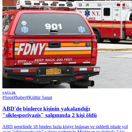
SAĞLIK
#
Spor
#
haber
#
Kültür Sanat
ABD'de binlerce kişinin yakalandığı
"siklosporiyazis" salgınında 2 kişi öldü
ABD genelinde 18 binden fazla kişiye bulaşan ve şiddetli ishale yol
açan "siklosporiyazis" salgını nedeniyle Michigan eyaletinde 2 kişi