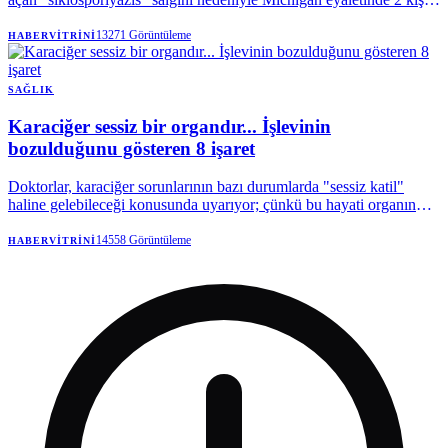
hayatını kaybetti. | Anadolu Ajansı
13271
Görüntüleme
HABERVITRINI
SAĞLIK
Karaciğer sessiz bir organdır... İşlevinin
bozulduğunu gösteren 8 işaret
Doktorlar, karaciğer sorunlarının bazı durumlarda "sessiz katil"
haline gelebileceği konusunda uyarıyor; çünkü bu hayati organın
hastalıkları, vücutta geri dönüşü olmayan değişiklikler meydana
gelene kadar tespit edilmesi zordur.
14558
Görüntüleme
HABERVITRINI