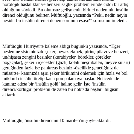
nörolojik hastalıklar ve benzeri sağlık problemlerinde ciddi bir artış
olduğunu söyledi. Bu olumsuz gelişmenin birinci nedeninin insülin
direnci olduğunu belirten Müftüoğlu, yazısında “Peki, nedir, neyin
nesidir bu insülin direnci denen sorunun esası?” sorusunu irdeledi.
Müftüoğlu Hürriyet'te kaleme aldığı bugünkü yazısında, “Eğer
beslenme sisteminizde şeker, beyaz ekmek, pirinç pilavı ve benzeri,
un/nişasta zengini besinler (kurabiyeler, börekler, çörekler,
poğaçalar), şekerli içecekler (gazlı, kolalı meşrubatlar, meyve suları)
gereğinden fazla ise pankreas beziniz -özellikle genetiğiniz de
müsaitse- kanınızda aşırı şeker birikimini önlemek için hızla ve bol
miktarda insülin üretip kana pompalamaya başlar. Neticede de
kanınız adeta bir ‘insülin gölü’ haline gelir. İşte ‘insülin
direnci/körlüğü’ problemi de zaten bu noktada başlar” bilgisini
aktardı.
Müftüoğlu, 'insülin direncinin 10 marifeti'ni şöyle aktardı: