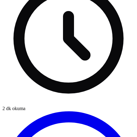
2
dk okuma