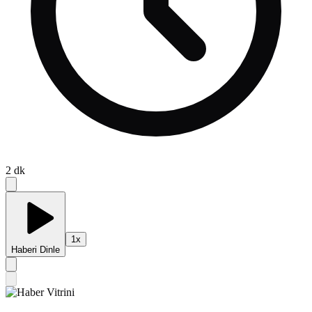
2
dk
1
x
Haberi Dinle