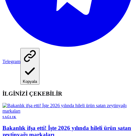
Telegram
Kopyala
İLGİNİZİ ÇEKEBİLİR
SAĞLIK
Bakanlık ifşa etti! İşte 2026 yılında hileli ürün satan
zeytinyağı markaları