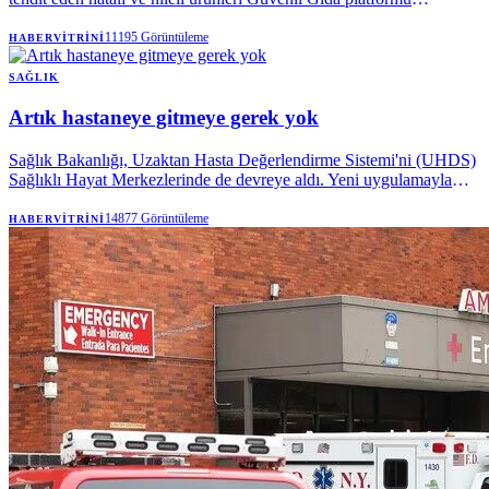
üzerinden ifşa ediyor. Vatandaşların en çok kullandığı ürünlerden
biri olan zeytinyağında da tohum yağı karıştırılması ya da düşük
11195
Görüntüleme
HABERVITRINI
kaliteli yağların karıştırılması gibi hileler yapılıyor. İşte 2026 yılında
bakanlığın ifşa ettiği taklit veya tağşiş yapıldığı kesinleşmiş
SAĞLIK
zeytinyağı markaları...
Artık hastaneye gitmeye gerek yok
Sağlık Bakanlığı, Uzaktan Hasta Değerlendirme Sistemi'ni (UHDS)
Sağlıklı Hayat Merkezlerinde de devreye aldı. Yeni uygulamayla
vatandaşlar, MHRS üzerinden randevu alarak psikolojik destek,
sigara bırakma polikliniği ve sosyal destek hizmetlerinden görüntülü
14877
Görüntüleme
HABERVITRINI
görüşme yoluyla ücretsiz yararlanabilecek.