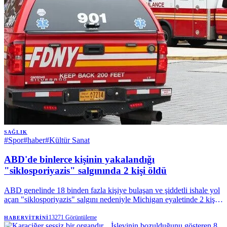
SAĞLIK
#
Spor
#
haber
#
Kültür Sanat
ABD'de binlerce kişinin yakalandığı
"siklosporiyazis" salgınında 2 kişi öldü
ABD genelinde 18 binden fazla kişiye bulaşan ve şiddetli ishale yol
açan "siklosporiyazis" salgını nedeniyle Michigan eyaletinde 2 kişi
hayatını kaybetti. | Anadolu Ajansı
13271
Görüntüleme
HABERVITRINI