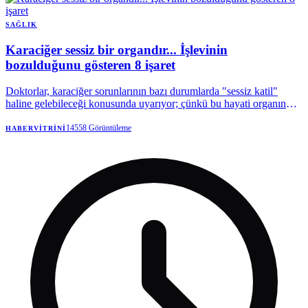
SAĞLIK
Karaciğer sessiz bir organdır... İşlevinin
bozulduğunu gösteren 8 işaret
Doktorlar, karaciğer sorunlarının bazı durumlarda "sessiz katil"
haline gelebileceği konusunda uyarıyor; çünkü bu hayati organın
hastalıkları, vücutta geri dönüşü olmayan değişiklikler meydana
gelene kadar tespit edilmesi zordur.
14558
Görüntüleme
HABERVITRINI